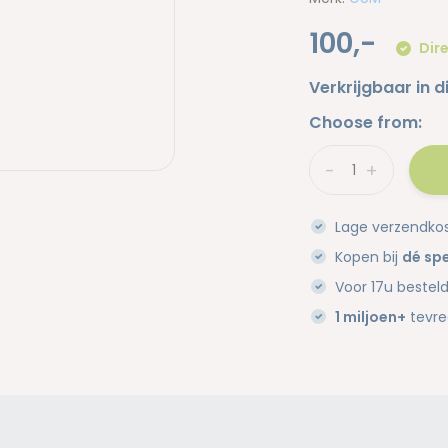
100,-
Dire
Verkrijgbaar in d
Choose from:
-
+
Lage verzendko
Kopen bij
dé spe
Voor 17u bestel
1 miljoen+
tevre