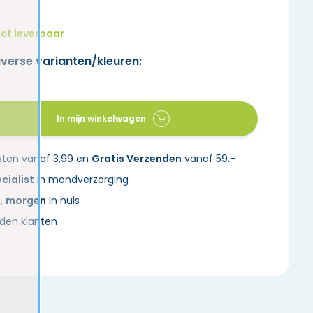
ct leverbaar
iverse varianten/kleuren:
In mijn winkelwagen
sten vanaf 3,99 en
Gratis Verzenden
vanaf 59.-
cialist
in mondverzorging
d,
morgen
in huis
den klanten