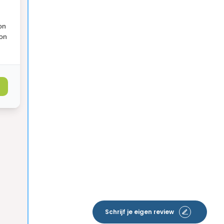
on
ion
Schrijf je eigen review