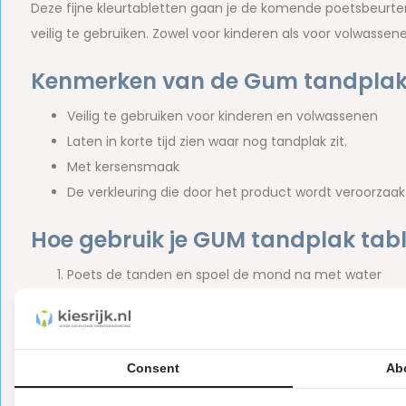
Deze fijne kleurtabletten gaan je de komende poetsbeurten f
veilig te gebruiken. Zowel voor kinderen als voor volwassen
Kenmerken van de Gum tandplak
Veilig te gebruiken voor kinderen en volwassenen
Laten in korte tijd zien waar nog tandplak zit.
Met kersensmaak
De verkleuring die door het product wordt veroorzaakt, 
Hoe gebruik je GUM tandplak tab
Poets de tanden en spoel de mond na met water
Kauw een van de
GUM Red Cote Plakverklikkers
fijn
Slik het niet door
Laat de overgebleven kleine stukjes op de tong liggen
Consent
Ab
Gebruik de tong om langs tanden en kiezen de restan
Spoel de mond met water;