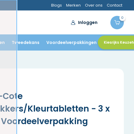
Blogs
Merken
Over ons
Contact
0
Inloggen
en
Tweedekans
Voordeelverpakkingen
Kiesrijks Keuze
-Cote
ikkers/Kleurtabletten - 3 x
- Voordeelverpakking