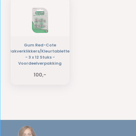
Gum Red-Cote
Plakverklikkers/Kleurtabletten
- 3 x 12 Stuks -
Voordeelverpakking
100,-