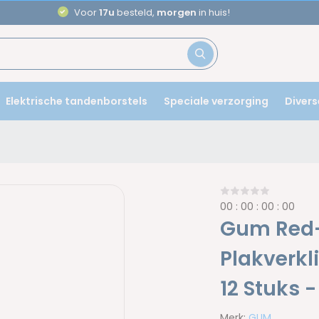
Aanbevolen door
tandartsen
Elektrische tandenborstels
Speciale verzorging
Divers
0
0
:
0
0
:
0
0
:
0
0
Gum Red
Plakverkl
12 Stuks 
Merk:
GUM