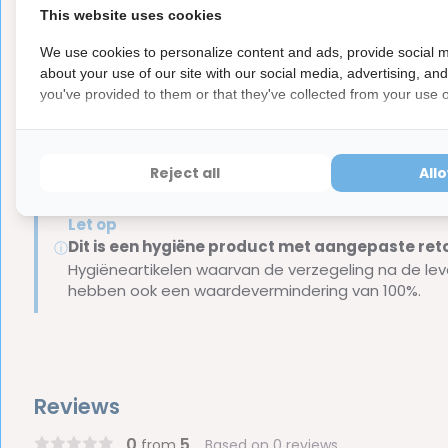
This website uses cookies
Gedeeltes waar tandplak aanwezig is, zal rood aanslaa
Je weet nu welke plekken in de mond extra aandacht
We use cookies to personalize content and ads, provide social m
about your use of our site with our social media, advertising, an
you've provided to them or that they've collected from your use of
Inhoud van de verpakking:
12 kleurtabletten in blisterverpakking
Merk:
Gum
Reject all
All
Let op
Dit is een hygiëne product met aangepaste r
ⓘ
Hygiëneartikelen waarvan de verzegeling na de lev
hebben ook een waardevermindering van 100%.
Reviews
0
5
from
Based on 0 reviews