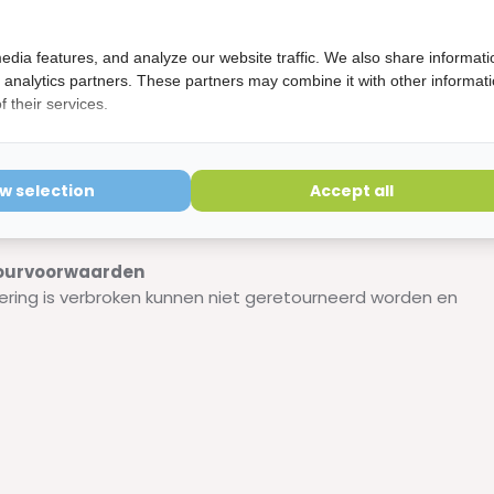
n door de verklikker.
 nodig hebben tijdens het tandenpoetsen
edia features, and analyze our website traffic. We also share informati
d analytics partners. These partners may combine it with other informat
 their services.
ow selection
Accept all
etourvoorwaarden
ering is verbroken kunnen niet geretourneerd worden en