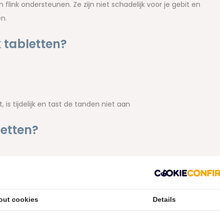
link ondersteunen. Ze zijn niet schadelijk voor je gebit en
en.
 tabletten?
is tijdelijk en tast de tanden niet aan
letten?
, totdat deze is opgelost;
;
out cookies
Details
ten te verdelen;