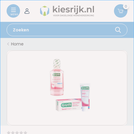
0
Home