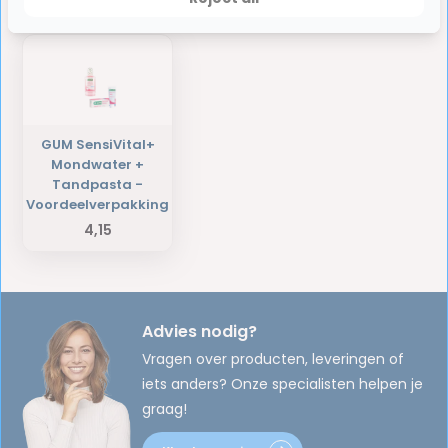
Laatst bekeken producten
GUM SensiVital+
Mondwater +
Tandpasta -
Voordeelverpakking
4,15
Advies nodig?
Vragen over producten, leveringen of
iets anders? Onze specialisten helpen je
graag!