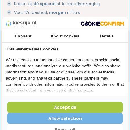
Kopen bij
dé specialist
in mondverzorging
Voor 17u besteld,
morgen
in huis
1 miljoen+
tevreden klanten
Consent
About cookies
Details
Heb je een vraag over dit product?
Onze specialisten helpen je graag! Spreek ons aan
This website uses cookies
in de chat of stuur een e-mail.
We use cookies to personalize content and ads, provide social
media features, and analyze our website traffic. We also share
Stuur e-mail
information about your use of our site with our social media,
advertising, and analytics partners. These partners may
combine it with other information you've provided to them or that
Productomschrijving
they've collected from your use of their services.
Accept all
Reviews
Allow selection
Reject all