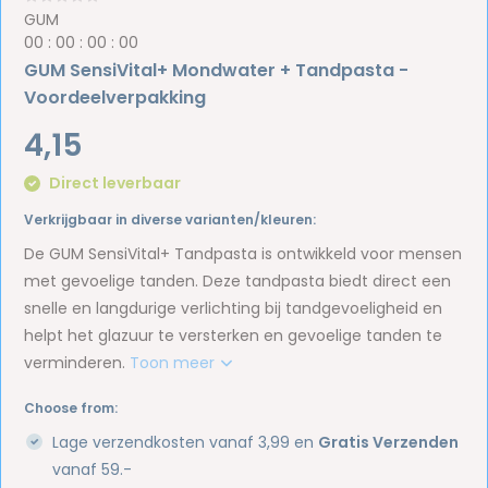
GUM
0
0
:
0
0
:
0
0
:
0
0
GUM SensiVital+ Mondwater + Tandpasta -
Voordeelverpakking
4,15
Direct leverbaar
Verkrijgbaar in diverse varianten/kleuren:
De GUM SensiVital+ Tandpasta is ontwikkeld voor mensen
met gevoelige tanden. Deze tandpasta biedt direct een
snelle en langdurige verlichting bij tandgevoeligheid en
helpt het glazuur te versterken en gevoelige tanden te
verminderen.
Toon meer
Choose from:
Lage verzendkosten vanaf 3,99 en
Gratis Verzenden
vanaf 59.-