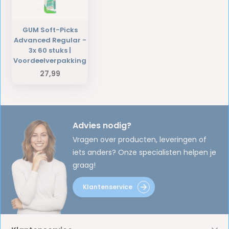
GUM Soft-Picks
Advanced Regular -
3x 60 stuks |
Voordeelverpakking
27,99
Advies nodig?
Vragen over producten, leveringen of
iets anders? Onze specialisten helpen je
graag!
Klantenservice