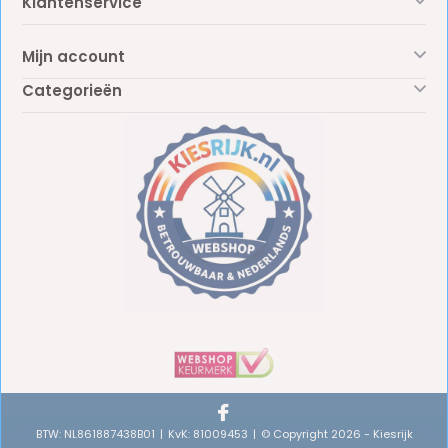
Klantenservice
Mijn account
Categorieën
BTW: NL861887438B01
KvK: 81009453
© Copyright 2026 - Kiesrijk