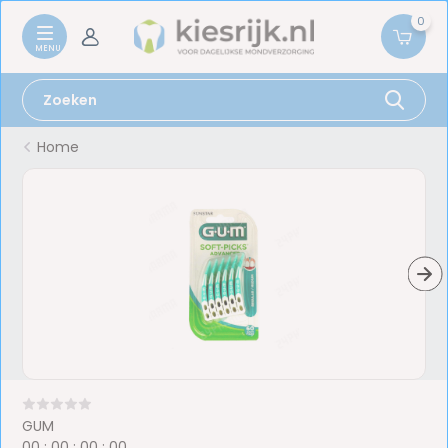
0
Home
GUM
0
0
:
0
0
:
0
0
:
0
0