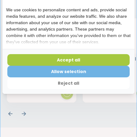
Speciaal aanbevolen voor jou
We use cookies to personalize content and ads, provide social
media features, and analyze our website traffic. We also share
information about your use of our site with our social media,
advertising, and analytics partners. These partners may
combine it with other information you've provided to them or that
they've collected from your use of their services.
GUM Sonic Daily Elektrische
GUM HaliControl
Accept all
Tandenborstel | Zwart
Tongreiniger
Allow selection
9,45
3,45
Reject all