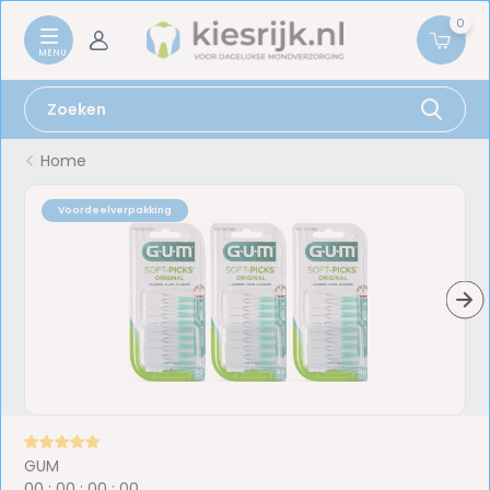
0
Home
Voordeelverpakking
GUM
0
0
:
0
0
:
0
0
:
0
0