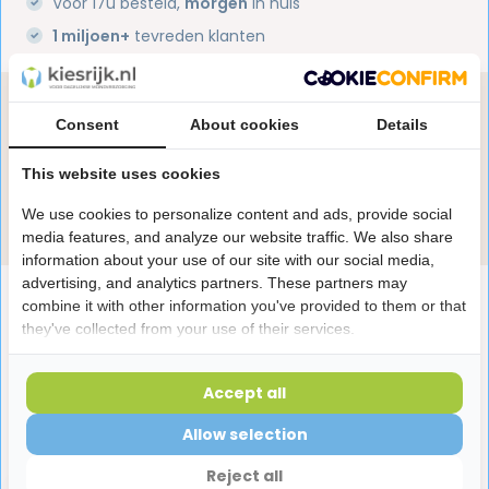
Voor 17u besteld,
morgen
in huis
1 miljoen+
tevreden klanten
Heb je een vraag over dit product?
Consent
About cookies
Details
Onze specialisten helpen je graag! Spreek ons aan
in de chat of stuur een e-mail.
This website uses cookies
Stuur e-mail
We use cookies to personalize content and ads, provide social
media features, and analyze our website traffic. We also share
information about your use of our site with our social media,
advertising, and analytics partners. These partners may
Productomschrijving
combine it with other information you've provided to them or that
they've collected from your use of their services.
Reviews
Accept all
Allow selection
Laatst bekeken producten
Reject all