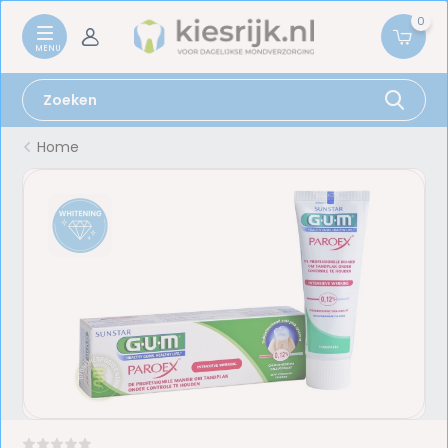
0
Home