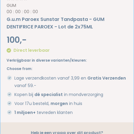
GUM
0
0
:
0
0
:
0
0
:
0
0
G.u.m Paroex Sunstar Tandpasta - GUM
DENTIFRICE PAROEX - Lot de 2x75ML
100,-
Direct leverbaar
Verkrijgbaar in diverse varianten/kleuren:
Choose from:
Lage verzendkosten vanaf 3,99 en
Gratis Verzenden
vanaf 59.-
Kopen bij
dé specialist
in mondverzorging
Voor 17u besteld,
morgen
in huis
1 miljoen+
tevreden klanten
Heb je een vraag over dit product?