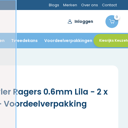
Blogs
Merken
Over ons
Contact
0
Inloggen
en
Tweedekans
Voordeelverpakkingen
Kiesrijks Keuze
er Ragers 0.6mm Lila - 2 x
- Voordeelverpakking