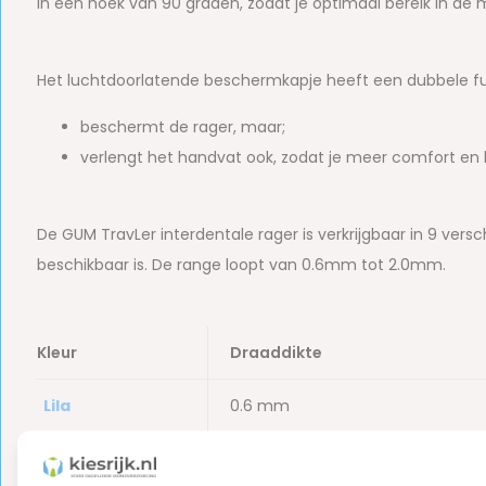
in een hoek van 90 graden, zodat je optimaal bereik in de
Het luchtdoorlatende beschermkapje heeft een dubbele f
beschermt de rager, maar;
verlengt het handvat ook, zodat je meer comfort en 
De GUM TravLer interdentale rager is verkrijgbaar in 9 ver
beschikbaar is. De range loopt van 0.6mm tot 2.0mm.
Kleur
Draaddikte
Lila
0.6 mm
Rood
0.8 mm