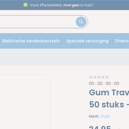
Aanbevolen door
tandartsen
Elektrische tandenborstels
Speciale verzorging
Divers
0
0
:
0
0
:
0
0
:
0
0
Gum Travl
50 stuks 
Merk:
GUM