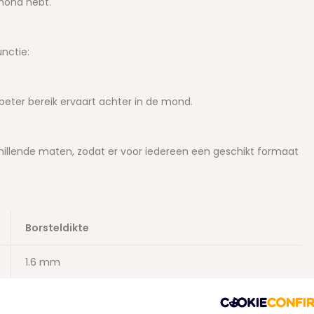
 mond hebt.
unctie:
beter bereik ervaart achter in de mond.
schillende maten, zodat er voor iedereen een geschikt formaat
Borsteldikte
1.6 mm
1.8 mm