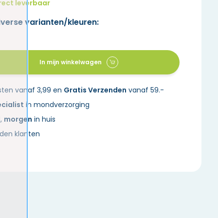
rect leverbaar
iverse varianten/kleuren:
In mijn winkelwagen
sten vanaf 3,99 en
Gratis Verzenden
vanaf 59.-
cialist
in mondverzorging
d,
morgen
in huis
den klanten