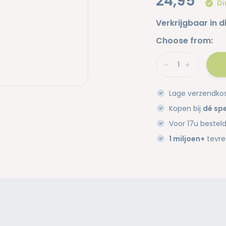
24,95
Di
Verkrijgbaar in d
Choose from:
-
+
Lage verzendko
Kopen bij
dé spe
Voor 17u bestel
1 miljoen+
tevre