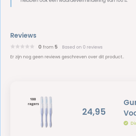
hebben ook een waardevermindering van 100%.
Reviews
0
5
from
Based on 0 reviews
Er zijn nog geen reviews geschreven over dit product..
Gum
24,95
Vo
Di