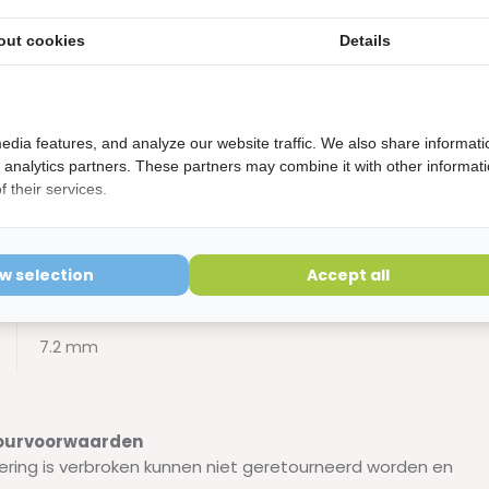
2.2 mm
out cookies
Details
2.2 - 3.7 mm
2.9 mm
edia features, and analyze our website traffic. We also share informati
d analytics partners. These partners may combine it with other informat
2.9 - 4.8 mm
 their services.
3.4 mm
ow selection
Accept all
3.4 - 6.4 mm
7.2 mm
etourvoorwaarden
ering is verbroken kunnen niet geretourneerd worden en