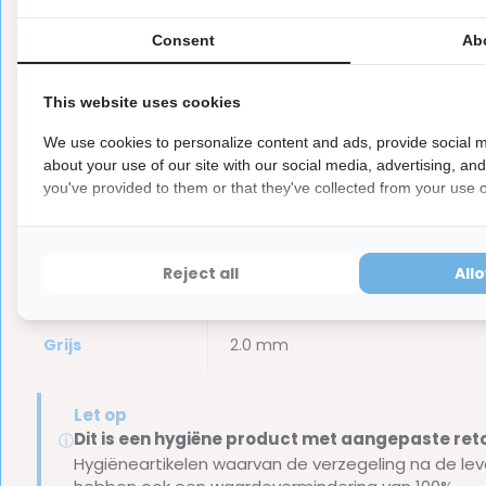
Oranje
0.9 mm
Consent
Ab
Groen
1.1 mm
This website uses cookies
Paars
1.2 mm
We use cookies to personalize content and ads, provide social m
about your use of our site with our social media, advertising, an
Geel
1.3 mm
you've provided to them or that they've collected from your use of
Roze
1.4 mm
Reject all
All
Blauw
1.6 mm
Grijs
2.0 mm
Let op
Dit is een hygiëne product met aangepaste r
ⓘ
Hygiëneartikelen waarvan de verzegeling na de lev