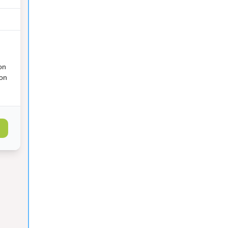
on
ion