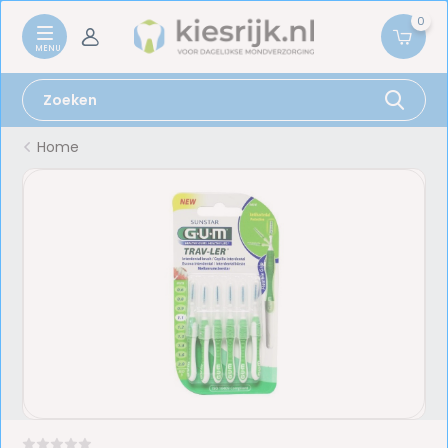
0
Home