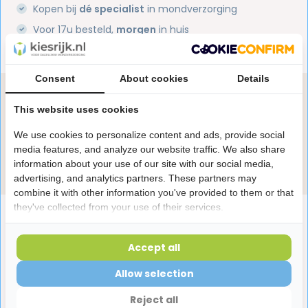
Kopen bij
dé specialist
in mondverzorging
Voor 17u besteld,
morgen
in huis
1 miljoen+
tevreden klanten
Consent
About cookies
Details
Heb je een vraag over dit product?
This website uses cookies
Onze specialisten helpen je graag! Spreek ons aan
in de chat of stuur een e-mail.
We use cookies to personalize content and ads, provide social
media features, and analyze our website traffic. We also share
Stuur e-mail
information about your use of our site with our social media,
advertising, and analytics partners. These partners may
combine it with other information you've provided to them or that
they've collected from your use of their services.
Productomschrijving
Accept all
Reviews
Allow selection
Reject all