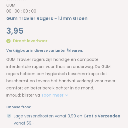
GUM
0
0
:
0
0
:
0
0
:
0
0
Gum Travler Ragers - 1.1mm Groen
3,95
Direct leverbaar
Verkrijgbaar in diverse varianten/kleuren:
GUM TravLer ragers zijn handige en compacte
interdentale ragers voor thuis en onderweg. De GUM
ragers hebben een hygiënisch beschermkapje dat
beschermt en tevens het handvat verlengt voor meer
comfort en beter bereik achter in de mond.
Inhoud: blister va
Toon meer
Choose from:
Lage verzendkosten vanaf 3,99 en
Gratis Verzenden
vanaf 59.-