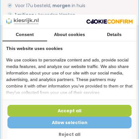
Voor 17u besteld,
morgen
in huis
1 miljoen+
tevreden klanten
Consent
About cookies
Details
Heb je een vraag over dit product?
Onze specialisten helpen je graag! Spreek ons aan
This website uses cookies
in de chat of stuur een e-mail.
We use cookies to personalize content and ads, provide social
Stuur e-mail
media features, and analyze our website traffic. We also share
information about your use of our site with our social media,
advertising, and analytics partners. These partners may
combine it with other information you've provided to them or that
Productomschrijving
they've collected from your use of their services.
Reviews
Accept all
Allow selection
Laatst bekeken producten
Reject all