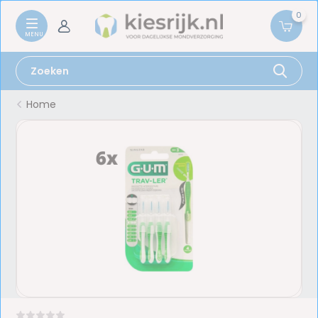
0
Home