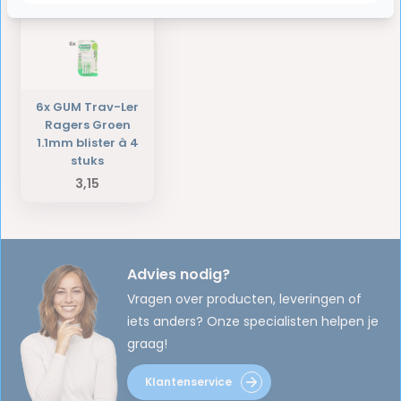
6x GUM Trav-Ler
Ragers Groen
1.1mm blister à 4
stuks
3,15
Advies nodig?
Vragen over producten, leveringen of
iets anders? Onze specialisten helpen je
graag!
Klantenservice