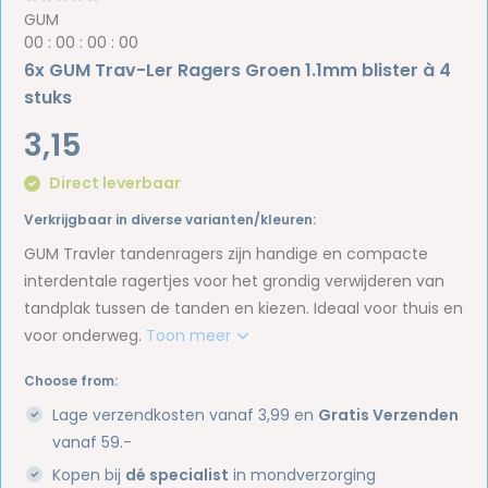
GUM
0
0
:
0
0
:
0
0
:
0
0
6x GUM Trav-Ler Ragers Groen 1.1mm blister à 4
stuks
3,15
Direct leverbaar
Verkrijgbaar in diverse varianten/kleuren:
GUM Travler tandenragers zijn handige en compacte
interdentale ragertjes voor het grondig verwijderen van
tandplak tussen de tanden en kiezen. Ideaal voor thuis en
voor onderweg.
Toon meer
Choose from:
Lage verzendkosten vanaf 3,99 en
Gratis Verzenden
vanaf 59.-
Kopen bij
dé specialist
in mondverzorging