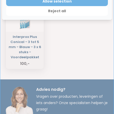
Laatst bekeken producten
Allow selection
Reject all
Interprox Plus
Conical - 3 tot 5
mm - Blauw - 3 x 6
stuks -
Voordeelpakket
100,-
Advies nodig?
Vragen over producten, leveringen of
iets anders? Onze specialisten helpen je
graag!