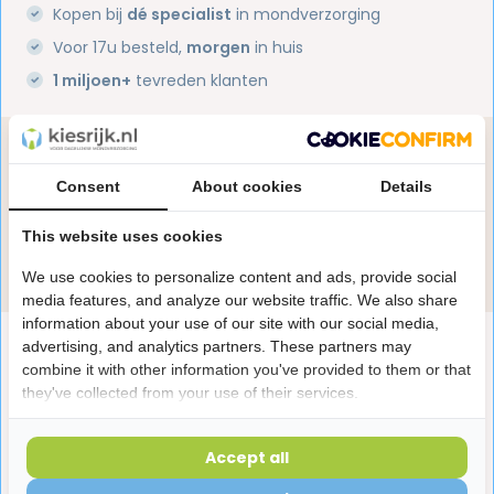
Kopen bij
dé specialist
in mondverzorging
Voor 17u besteld,
morgen
in huis
1 miljoen+
tevreden klanten
Heb je een vraag over dit product?
Onze specialisten helpen je graag! Spreek ons aan
Consent
About cookies
Details
in de chat of stuur een e-mail.
This website uses cookies
Stuur e-mail
We use cookies to personalize content and ads, provide social
media features, and analyze our website traffic. We also share
information about your use of our site with our social media,
Productomschrijving
advertising, and analytics partners. These partners may
combine it with other information you've provided to them or that
they've collected from your use of their services.
Reviews
Accept all