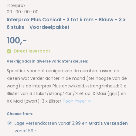
Interprox
0
0
:
0
0
:
0
0
:
0
0
Interprox Plus Conical - 3 tot 5 mm - Blauw - 3 x
6 stuks - Voordeelpakket
100,-
Direct leverbaar
Verkrijgbaar in diverse varianten/kleuren:
Specifiek voor het reinigen van de ruimten tussen de
kiezen wat verder achter in de mond (ter hoogte van de
wang) is de Interprox Plus ontwikkeld.<strong>Inhoud: 3 x
Blister van 6 stuks</strong><br />Let op: X Maxi (grijs) en
XX Maxi (zwart): 3 x Blister
Toon meer
Choose from:
Lage verzendkosten vanaf 3,99 en
Gratis Verzenden
vanaf 59.-