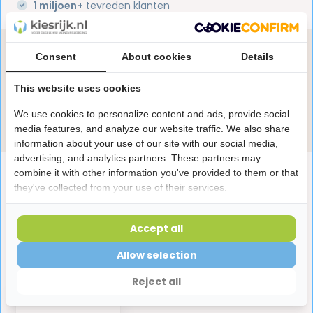
1 miljoen+
tevreden klanten
Heb je een vraag over dit product?
Consent
About cookies
Details
Onze specialisten helpen je graag! Spreek ons aan
in de chat of stuur een e-mail.
This website uses cookies
We use cookies to personalize content and ads, provide social
Stuur e-mail
media features, and analyze our website traffic. We also share
information about your use of our site with our social media,
advertising, and analytics partners. These partners may
Productomschrijving
combine it with other information you've provided to them or that
they've collected from your use of their services.
Reviews
Accept all
Allow selection
Laatst bekeken producten
Reject all