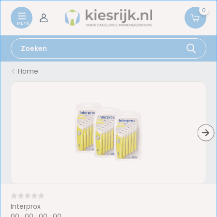
0
Home
Interprox
0
0
:
0
0
:
0
0
:
0
0