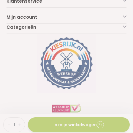
Klantenservice
Mijn account
Categorieën
-
+
In mijn winkelwagen
BTW: NL861887438B01
KvK: 81009453
© Copyright 2026 - Kiesrijk