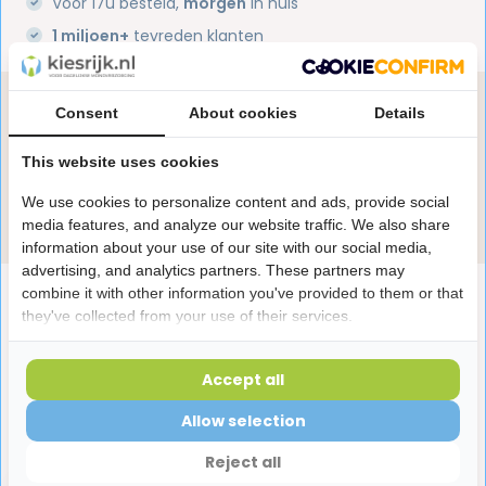
Voor 17u besteld,
morgen
in huis
1 miljoen+
tevreden klanten
Heb je een vraag over dit product?
Consent
About cookies
Details
Onze specialisten helpen je graag! Spreek ons aan
This website uses cookies
in de chat of stuur een e-mail.
We use cookies to personalize content and ads, provide social
Stuur e-mail
media features, and analyze our website traffic. We also share
information about your use of our site with our social media,
advertising, and analytics partners. These partners may
combine it with other information you've provided to them or that
Productomschrijving
they've collected from your use of their services.
Reviews
Accept all
Allow selection
Laatst bekeken producten
Reject all