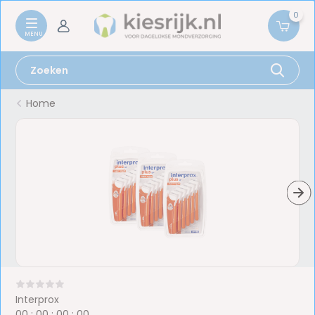
0
Home
Interprox
0
0
:
0
0
:
0
0
:
0
0