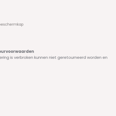
e beschermkap
etourvoorwaarden
ering is verbroken kunnen niet geretourneerd worden en