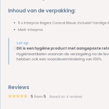
Inhoud van de verpakking:
6 x Interprox Ragers Conical Blauw, inclusief handig
Merk: Interprox
Let op
Dit is een hygiëne product met aangepaste r
ⓘ
Hygiëneartikelen waarvan de verzegeling na de lev
hebben ook een waardevermindering van 100%.
Reviews
5
5
from
Based on 4 reviews