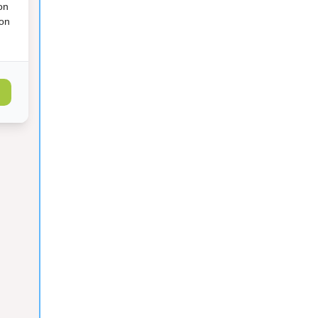
on
ion