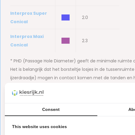
Interprox Super
bbb
2.0
Conical
Interprox Maxi
bbb
2.3
Conical
* PHD (Passage Hole Diameter) geeft de minimale ruimte 
Het is belangrijk dat het borsteltje losjes in de tussenruimt
ijzerdraadje) mogen in contact komen met de tanden en het
tandvlees of snel verbuigt, wordt aangeraden een borstelt
Sinds september 2024 heeft Interprox de maatvoering aang
aangeduid met PHD. Heb je een 'oude' verpakking ontvang
Consent
Ab
behalve bij Interprox Paars. De nieuwe variant is conisch g
This website uses cookies
Je tandarts of mondhygiënist kan je helpen bij het bepale