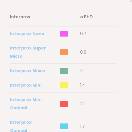
Interprox
ø PHD
Interprox Nano
bbb
0.7
Interprox Super
bbb
0.9
Micro
Interprox Micro
bbb
1.1
Interprox Mini
bbb
1.4
Interprox Mini
bbb
1.2
Conical
Interprox
bbb
1.7
Conical