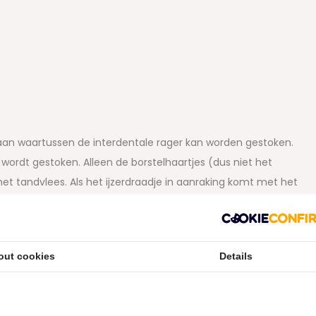
aan waartussen de interdentale rager kan worden gestoken.
e wordt gestoken. Alleen de borstelhaartjes (dus niet het
 tandvlees. Als het ijzerdraadje in aanraking komt met het
je te gebruiken met een kleinere PHD.
epast. Alle Interprox worden (op de nieuwe verpakkingen)
en? Geen probleem. De maatvoering is exact hetzelfde,
out cookies
Details
eworden t.o.v. een cylindrische vorm.
n van de afmeting van de interdentale ruimte en kan jou