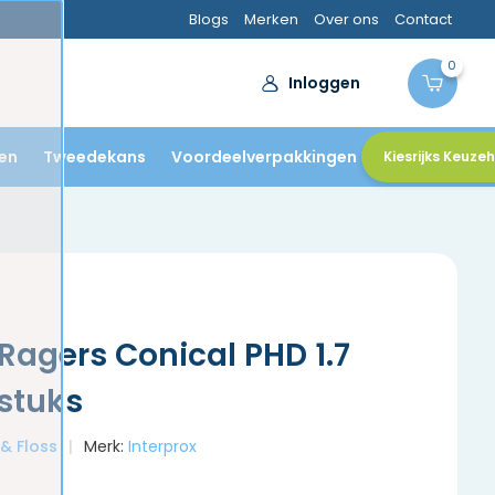
Blogs
Merken
Over ons
Contact
0
Inloggen
en
Tweedekans
Voordeelverpakkingen
Kiesrijks Keuze
 Ragers Conical PHD 1.7
 stuks
 & Floss
Merk:
Interprox