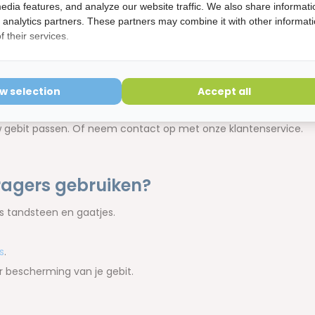
edia features, and analyze our website traffic. We also share informati
d analytics partners. These partners may combine it with other informat
 their services.
rs
de juiste maat Interprox rager
gebruikt. Op die manier zorg
nt maken én dat je geen onnodige beschadigingen aan je gebit
ow selection
Accept all
 of te kleine tandenrager gebruikt. Vraag daarom advies aan
w gebit passen. Of neem contact op met onze klantenservice.
ragers gebruiken?
ls tandsteen en gaatjes.
s
.
r bescherming van je gebit.