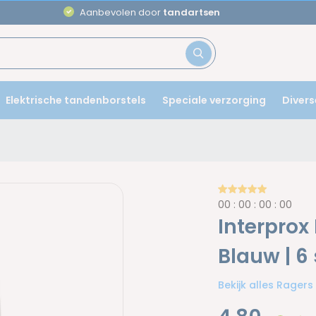
Aanbevolen door
tandartsen
Elektrische tandenborstels
Speciale verzorging
Divers
0
0
:
0
0
:
0
0
:
0
0
Interprox
Blauw | 6
Bekijk alles Ragers