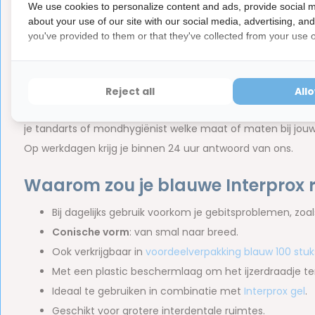
adviseren welke borstel daar het beste bij past.
We use cookies to personalize content and ads, provide social m
about your use of our site with our social media, advertising, an
you've provided to them or that they've collected from your use of
Kies de juiste maat Interprox rage
Voor een optimale mondverzorging is het belangrijk dat je
je ervoor dat je alle interdentale ruimtes goed schoon ku
Reject all
All
veroorzaakt. Je moet dus zeker weten dat je geen te grote
je tandarts of mondhygiënist welke maat of maten bij jou
Op werkdagen krijg je binnen 24 uur antwoord van ons.
Waarom zou je blauwe Interprox 
Bij dagelijks gebruik voorkom je gebitsproblemen, zoa
Conische vorm
: van smal naar breed.
Ook verkrijgbaar in
voordeelverpakking blauw 100 stuk
Met een plastic beschermlaag om het ijzerdraadje te
Ideaal te gebruiken in combinatie met
Interprox gel
.
Geschikt voor grotere interdentale ruimtes.