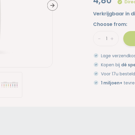
4,80
Dire
Verkrijgbaar in d
Choose from:
-
+
Lage verzendko
Kopen bij
dé spe
Voor 17u bestel
1 miljoen+
tevre