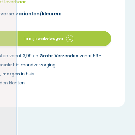
ct leverbaar
iverse varianten/kleuren:
In mijn winkelwagen
sten vanaf 3,99 en
Gratis Verzenden
vanaf 59.-
cialist
in mondverzorging
d,
morgen
in huis
den klanten