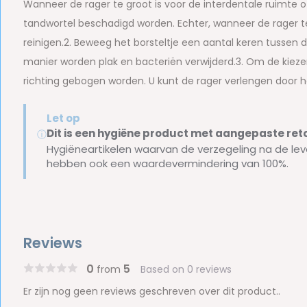
Wanneer de rager te groot is voor de interdentale ruimte 
tandwortel beschadigd worden. Echter, wanneer de rager te 
reinigen.2. Beweeg het borsteltje een aantal keren tussen
manier worden plak en bacteriën verwijderd.3. Om de kieze
richting gebogen worden. U kunt de rager verlengen door 
Let op
Dit is een hygiëne product met aangepaste r
ⓘ
Hygiëneartikelen waarvan de verzegeling na de lev
hebben ook een waardevermindering van 100%.
Reviews
0
5
from
Based on 0 reviews
Er zijn nog geen reviews geschreven over dit product..