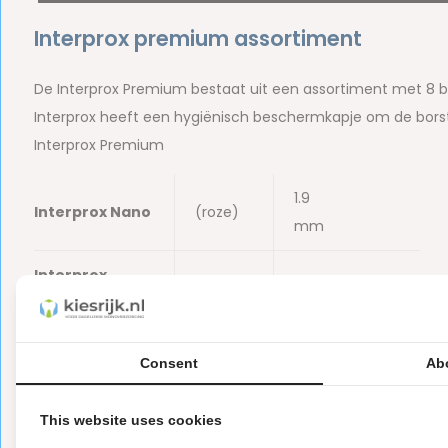
Interprox premium assortiment
De Interprox Premium bestaat uit een assortiment met 8 b
Interprox heeft een hygiënisch beschermkapje om de bors
Interprox Premium
1.9
Interprox Nano
(roze)
mm
Interprox
(oranje)
2 mm
Super Micro
2.4
Consent
Ab
Interprox Micro
(groen)
mm
This website uses cookies
Interprox Mini
2-4
(rood)