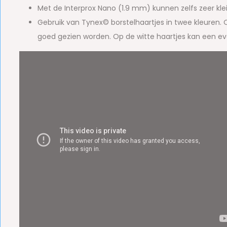
Met de Interprox Nano (1.9 mm) kunnen zelfs zeer kle
Gebruik van Tynex© borstelhaartjes in twee kleuren. 
goed gezien worden. Op de witte haartjes kan een e