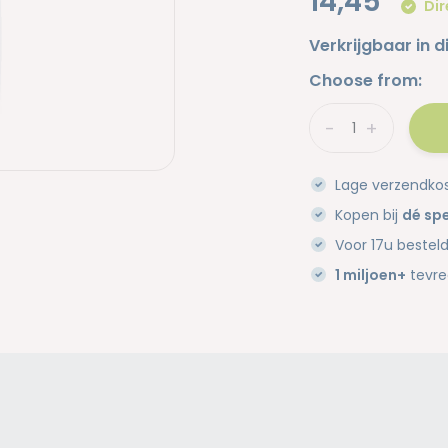
14,45
Dir
Verkrijgbaar in d
Choose from:
-
+
Lage verzendko
Kopen bij
dé spe
Voor 17u bestel
1 miljoen+
tevre