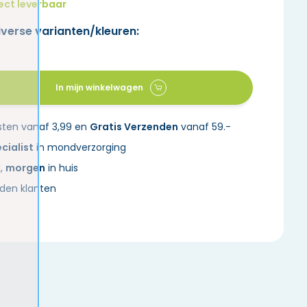
ect leverbaar
iverse varianten/kleuren:
In mijn winkelwagen
sten vanaf 3,99 en
Gratis Verzenden
vanaf 59.-
cialist
in mondverzorging
d,
morgen
in huis
den klanten