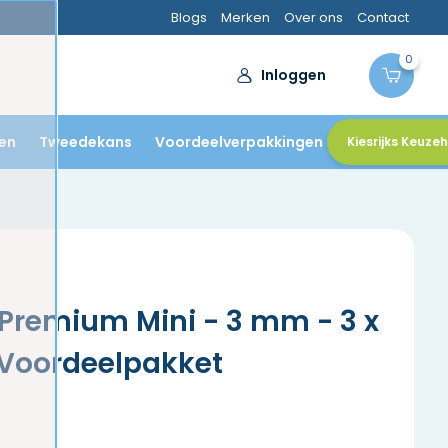
Blogs
Merken
Over ons
Contact
0
Inloggen
en
Tweedekans
Voordeelverpakkingen
Kiesrijks Keuze
 Premium Mini - 3 mm - 3 x
 Voordeelpakket