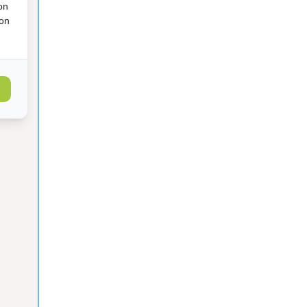
on
ion