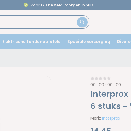
Aanbevolen door
tandartsen
Elektrische tandenborstels
Speciale verzorging
Divers
0
0
:
0
0
:
0
0
:
0
0
Interprox
6 stuks -
Merk:
Interprox