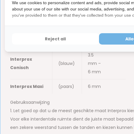
Conical
mm
We use cookies to personalize content and ads, provide social m
about your use of our site with our social media, advertising, an
you've provided to them or that they've collected from your use of
Interprox Mini
(geel)
3 mm
Interprox
3.5
(wit)
Reject all
All
Cylindrical
mm
3.5
Interprox
(blauw)
mm –
Conisch
6 mm
Interprox Maxi
(paars)
6 mm
Gebruiksaanwijzing
1. Let goed op dat u de meest geschikte maat Interprox kie
Voor elke interdentale ruimte dient de juiste maat bepaal
een zekere weerstand tussen de tanden en kiezen kunne