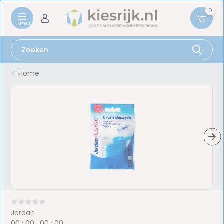
0
Home
Jordan
0
0
:
0
0
:
0
0
:
0
0