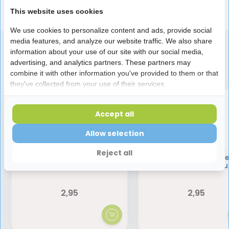
This website uses cookies
Reviews
We use cookies to personalize content and ads, provide social
media features, and analyze our website traffic. We also share
information about your use of our site with our social media,
advertising, and analytics partners. These partners may
Speciaal aanbevolen voor jou
combine it with other information you've provided to them or that
they've collected from your use of their services.
Accept all
Allow selection
Reject all
Jordan Clean Between
Jordan Clean Betw
Sticks Regular - 40 Stuks
Sticks Large 40 Stu
2,95
2,95