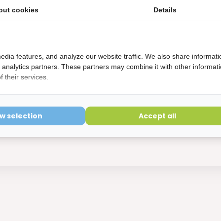
out cookies
Details
edia features, and analyze our website traffic. We also share informati
d analytics partners. These partners may combine it with other informat
 their services.
x Jordan Tandenborstel Green Clean 
ow selection
Accept all
ect leverbaar