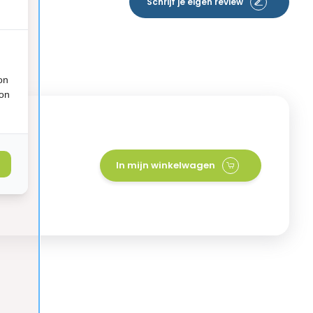
Schrijf je eigen review
on
ion
Soft
In mijn winkelwagen