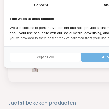
0
5
Consent
Ab
from
Based on 0 reviews
Er zijn nog geen reviews geschreven over dit product..
This website uses cookies
We use cookies to personalize content and ads, provide social m
about your use of our site with our social media, advertising, an
you've provided to them or that they've collected from your use of
12 
2,55
Reject all
All
Dir
Laatst bekeken producten