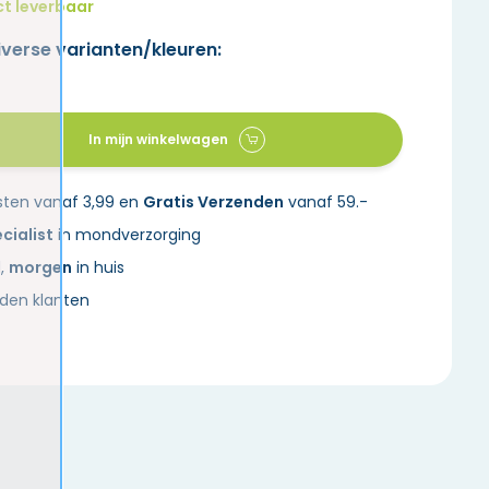
ct leverbaar
iverse varianten/kleuren:
In mijn winkelwagen
sten vanaf 3,99 en
Gratis Verzenden
vanaf 59.-
cialist
in mondverzorging
d,
morgen
in huis
den klanten