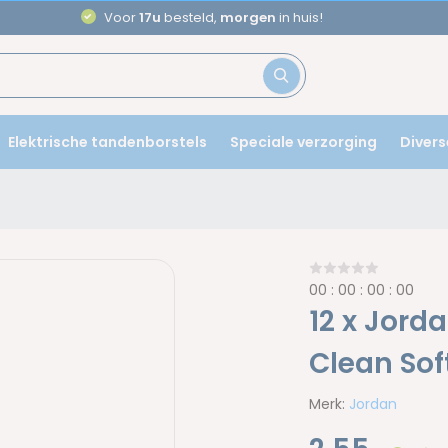
Voor
17u
besteld,
morgen
in huis!
Elektrische tandenborstels
Speciale verzorging
Divers
0
0
:
0
0
:
0
0
:
0
0
12 x Jord
Clean Sof
Merk:
Jordan