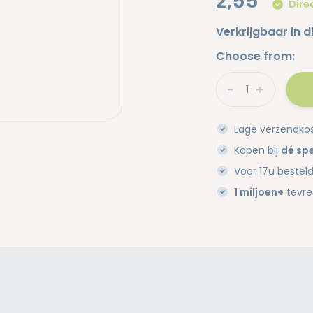
2,55
Dire
Verkrijgbaar in d
Choose from:
-
+
Lage verzendko
Kopen bij
dé spe
Voor 17u bestel
1 miljoen+
tevre