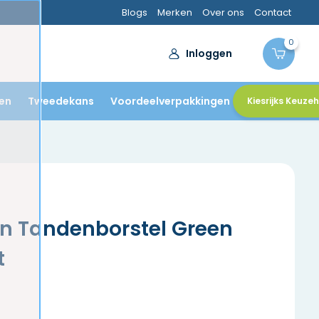
Blogs
Merken
Over ons
Contact
0
Inloggen
en
Tweedekans
Voordeelverpakkingen
Kiesrijks Keuze
an Tandenborstel Green
t