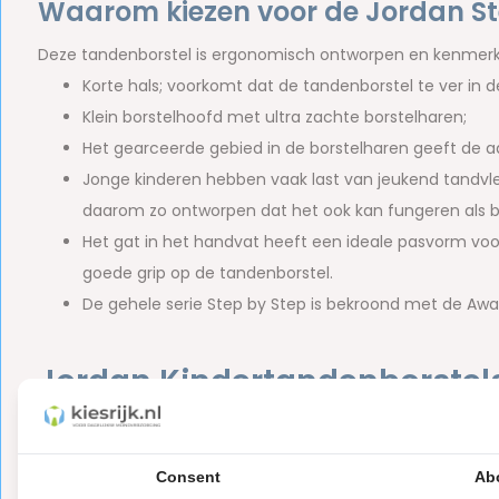
Waarom kiezen voor de Jordan St
Deze tandenborstel is ergonomisch ontworpen en kenmerkt
Korte hals; voorkomt dat de tandenborstel te ver i
Klein borstelhoofd met ultra zachte borstelharen;
Het gearceerde gebied in de borstelharen geeft de 
Jonge kinderen hebben vaak last van jeukend tandvle
daarom zo ontworpen dat het ook kan fungeren als bij
Het gat in het handvat heeft een ideale pasvorm vo
goede grip op de tandenborstel.
De gehele serie Step by Step is bekroond met de Awar
Jordan Kindertandenborstel
De basis voor een goede mondverzorging begint al in de eer
kindertandenborstels op de markt gebracht. De kindertande
Consent
Ab