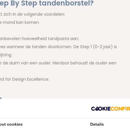
ep By Step tandenborstel?
 zich in de volgende voordelen:
n de mond kan komen
aanbevolen hoeveelheid tandpasta aan;
es wanneer de tanden doorkomen. De Step 1 (0-2 jaar) is
tring.
or de duim van een ouder. Hierdoor behoudt de ouder een
d for Design Excellence.
s
ste levensjaren. Jordan heeft een speciale lijn
nborstels van Jordan kan je gebruiken tot ongeveer 9 jaar.
out cookies
Details