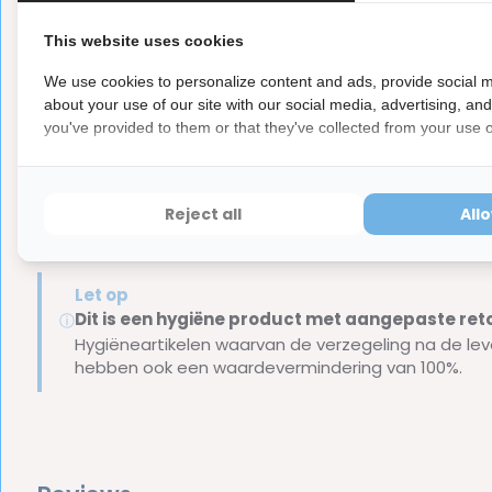
De serie is verdeeld in 3 leeftijdssegmenten:
Step By Step 1: 0 tot en met 2 jaar
This website uses cookies
Step By Step 2: 3 tot en met 5 jaar
We use cookies to personalize content and ads, provide social m
Step By Step 3: 6 tot en met 9 jaar
about your use of our site with our social media, advertising, an
you've provided to them or that they've collected from your use of
LET OP!
Je bestelt een tandenborstel in de kleur groen/bl
kan afwijken.
Reject all
All
Ook verkrijgbaar in roze/geel.
Let op
Dit is een hygiëne product met aangepaste r
ⓘ
Hygiëneartikelen waarvan de verzegeling na de lev
hebben ook een waardevermindering van 100%.