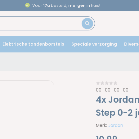
Aanbevolen door
tandartsen
Elektrische tandenborstels
Speciale verzorging
Divers
0
0
:
0
0
:
0
0
:
0
0
4x Jordan
Step 0-2 
Merk:
Jordan