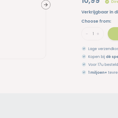
10,99
Dir
Verkrijgbaar in d
Choose from:
-
+
Lage verzendko
Kopen bij
dé spe
Voor 17u bestel
1 miljoen+
tevre