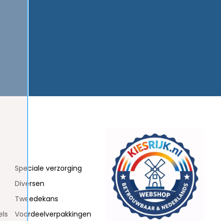
Speciale verzorging
Diversen
Tweedekans
els
Voordeelverpakkingen