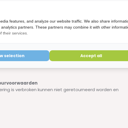
edia features, and analyze our website traffic. We also share informati
d analytics partners. These partners may combine it with other informat
 their services.
auw. De verhouding tussen blauwe en groene tandenborstels
ow selection
Accept all
etourvoorwaarden
ering is verbroken kunnen niet geretourneerd worden en