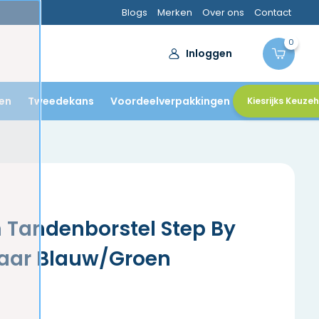
Blogs
Merken
Over ons
Contact
0
Inloggen
en
Tweedekans
Voordeelverpakkingen
Kiesrijks Keuze
 Tandenborstel Step By
jaar Blauw/Groen