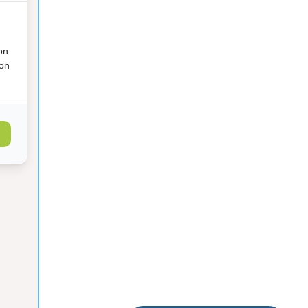
on
ion