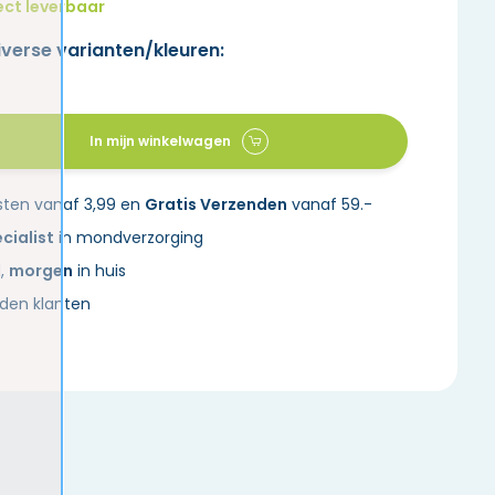
ect leverbaar
iverse varianten/kleuren:
In mijn winkelwagen
sten vanaf 3,99 en
Gratis Verzenden
vanaf 59.-
cialist
in mondverzorging
d,
morgen
in huis
den klanten