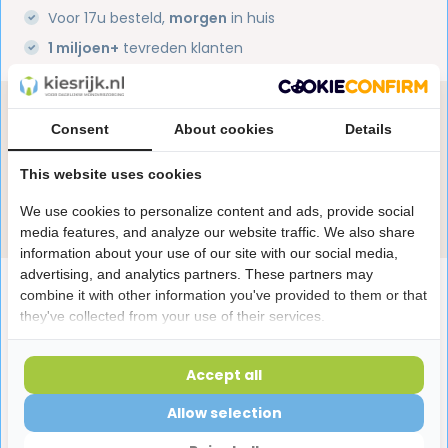
Voor 17u besteld,
morgen
in huis
1 miljoen+
tevreden klanten
Heb je een vraag over dit product?
Consent
About cookies
Details
Onze specialisten helpen je graag! Spreek ons aan
in de chat of stuur een e-mail.
This website uses cookies
Stuur e-mail
We use cookies to personalize content and ads, provide social
media features, and analyze our website traffic. We also share
information about your use of our site with our social media,
advertising, and analytics partners. These partners may
Productomschrijving
combine it with other information you've provided to them or that
they've collected from your use of their services.
Reviews
Accept all
Allow selection
Laatst bekeken producten