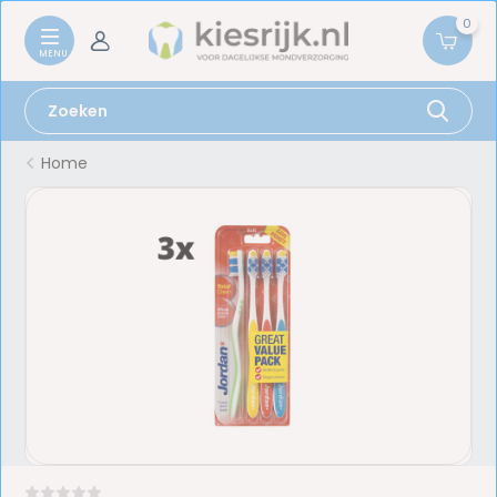
0
Home