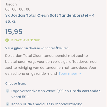
Jordan
0
0
:
0
0
:
0
0
:
0
0
3x Jordan Total Clean Soft Tandenborstel - 4
stuks
15,95
Direct leverbaar
Verkrijgbaar in diverse varianten/kleuren:
De Jordan Total Clean tandenborstel met zachte
borstelharen zorgt voor een volledige, effectieve, maar
zachte reiniging van de tanden en het tandvlees. Voor
een schone en gezonde mond.
Toon meer
Choose from:
Lage verzendkosten vanaf 3,99 en
Gratis Verzenden
vanaf 59.-
Kopen bij
dé specialist
in mondverzorging