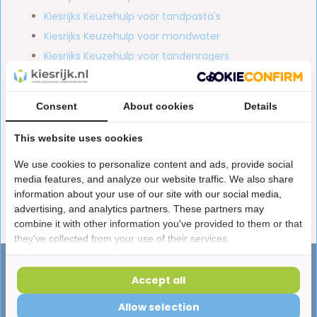
Kiesrijks Keuzehulp voor tandpasta's
Kiesrijks Keuzehulp voor mondwater
Kiesrijks Keuzehulp voor tandenragers
Kiesrijks Keuzehulp voor tandenstokers
Kiesrijks Keuzehulp voor Oral-B opzetborstels
Consent
About cookies
Details
This website uses cookies
Heb je nog aanvullende informatie nodig? Of heb je nog
ergens vragen over? Neem dan contact op met onze
We use cookies to personalize content and ads, provide social
klantenservice via
klantenservice@kiesrijk.nl
. Op
media features, and analyze our website traffic. We also share
information about your use of our site with our social media,
werkdagen ontvang je binnen 24 uur antwoord van ons.
advertising, and analytics partners. These partners may
combine it with other information you've provided to them or that
they've collected from your use of their services.
Advies nodig?
Accept all
Vragen over producten, leveringen of
Allow selection
iets anders? Onze specialisten helpen je