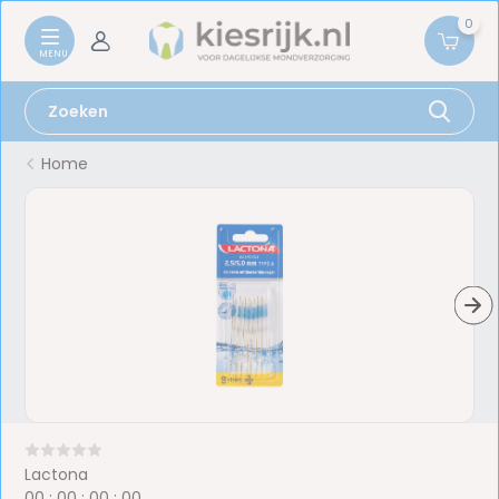
0
Home
Lactona
0
0
:
0
0
:
0
0
:
0
0