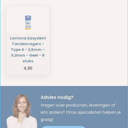
Lactona Easydent
Tandenragers -
Type A - 2,5mm -
5,0mm - Geel - 8
stuks
4,95
Advies nodig?
Vragen over producten, leveringen of
iets anders? Onze specialisten helpen je
graag!