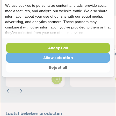
Speciaal aanbevolen voor jou
We use cookies to personalize content and ads, provide social
media features, and analyze our website traffic. We also share
information about your use of our site with our social media,
advertising, and analytics partners. These partners may
combine it with other information you've provided to them or that
they've collected from your use of their services.
Accept all
Lactona Ragerhouder
Lactona Ragers Easy
Type A 2,5 tot 5 mm Gee
Allow selection
stuks
0,75
1,89
Reject all
Laatst bekeken producten