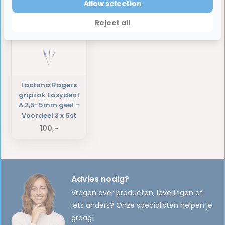
Allow selection
Laatst bekeken producten
Reject all
Lactona Ragers
gripzak Easydent
A 2,5-5mm geel -
Voordeel 3 x 5st
100,-
Advies nodig?
Vragen over producten, leveringen of
iets anders? Onze specialisten helpen je
graag!