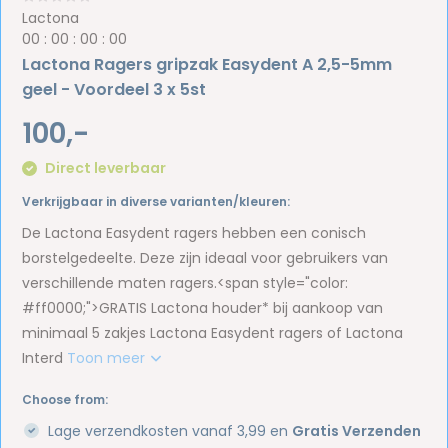
Lactona
0
0
:
0
0
:
0
0
:
0
0
Lactona Ragers gripzak Easydent A 2,5-5mm
geel - Voordeel 3 x 5st
100,-
Direct leverbaar
Verkrijgbaar in diverse varianten/kleuren:
De Lactona Easydent ragers hebben een conisch
borstelgedeelte. Deze zijn ideaal voor gebruikers van
verschillende maten ragers.<span style="color:
#ff0000;">GRATIS Lactona houder* bij aankoop van
minimaal 5 zakjes Lactona Easydent ragers of Lactona
Interd
Toon meer
Choose from:
Lage verzendkosten vanaf 3,99 en
Gratis Verzenden