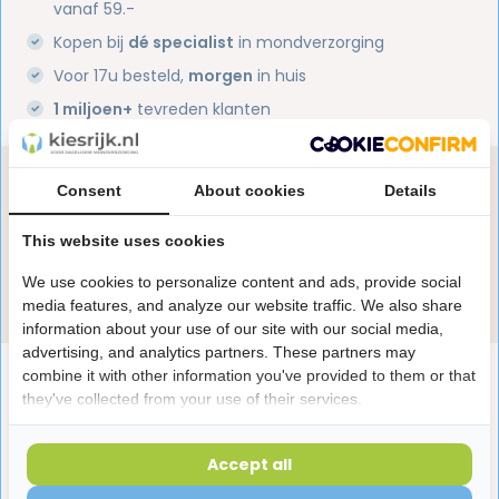
vanaf 59.-
Kopen bij
dé specialist
in mondverzorging
Voor 17u besteld,
morgen
in huis
1 miljoen+
tevreden klanten
Heb je een vraag over dit product?
Consent
About cookies
Details
Onze specialisten helpen je graag! Spreek ons aan
in de chat of stuur een e-mail.
This website uses cookies
We use cookies to personalize content and ads, provide social
Stuur e-mail
media features, and analyze our website traffic. We also share
information about your use of our site with our social media,
advertising, and analytics partners. These partners may
Productomschrijving
combine it with other information you've provided to them or that
they've collected from your use of their services.
Reviews
Accept all