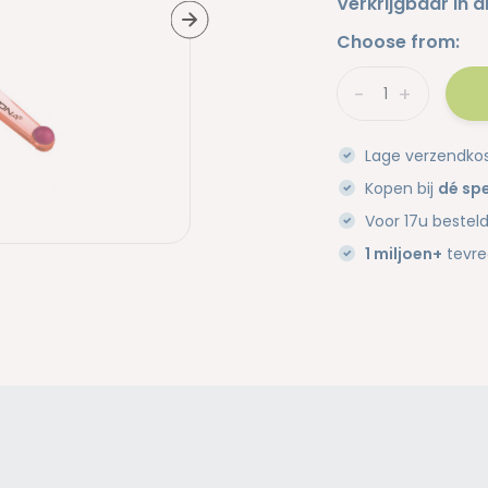
Verkrijgbaar in d
Choose from:
-
+
Lage verzendko
Kopen bij
dé spe
Voor 17u bestel
1 miljoen+
tevre