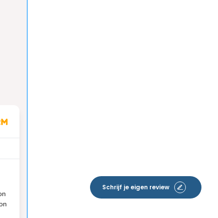
Schrijf je eigen review
on
ion