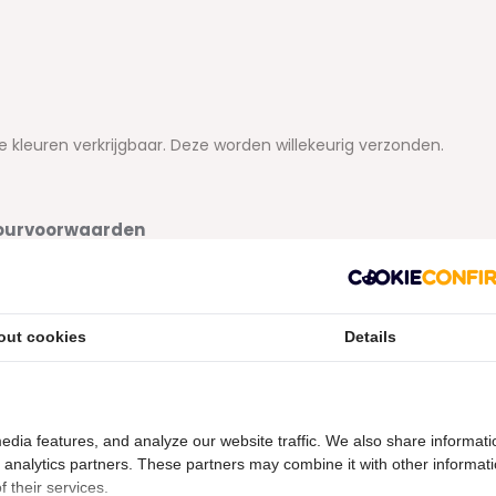
e kleuren verkrijgbaar. Deze worden willekeurig verzonden.
etourvoorwaarden
ering is verbroken kunnen niet geretourneerd worden en
out cookies
Details
edia features, and analyze our website traffic. We also share informati
d analytics partners. These partners may combine it with other informat
 their services.