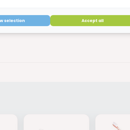
 ortho maar uiteindelijk bleek dit niet de bedoeling te zijn. Na e
itgekomen en binnen 2 dagen waar de tandenborstels binnen! Beta
ow selection
Accept all
!