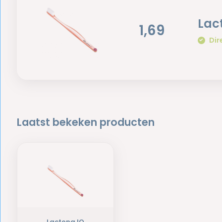
Lac
1,69
Dir
Laatst bekeken producten
Lactona IQ