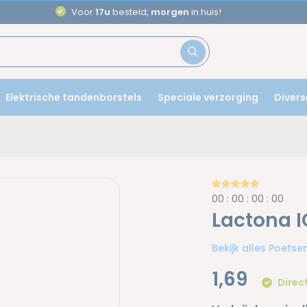
Aanbevolen door
tandartsen
Elektrische tandenborstels
Speciale verzorging
Divers
0
0
:
0
0
:
0
0
:
0
0
Lactona I
Bekijk alles Poets
1,69
Direc