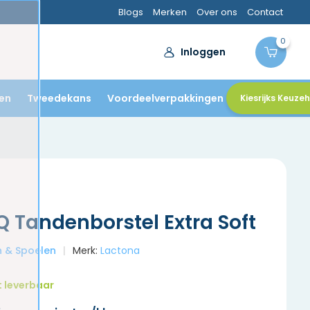
Blogs
Merken
Over ons
Contact
0
Inloggen
en
Tweedekans
Voordeelverpakkingen
Kiesrijks Keuze
Q Tandenborstel Extra Soft
en & Spoelen
Merk:
Lactona
t leverbaar