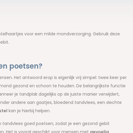
stelhaartjes voor een milde mondverzorging. Gebruik deze
ebit.
en poetsen?
en. Het antwoord erop is eigenlijk vrij simpel: twee keer per
e mond gezond en schoon te houden. De belangrijkste functie
neer je tandplak dagelijks op de juiste manier verwijdert,
onder andere aan gaatjes, bloedend tandvlees, een slechte
stel
kan je hierbij helpen.
n tandvlees goed poetsen, zodat je een gezond gebit
en. Het is vooral geschikt voor mensen met
gevoelig