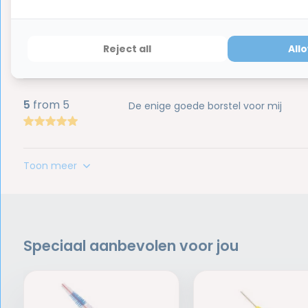
5
from 5
Dit product een aantal gekregen bij de
zoektocht op internet bij kiesrijk u
Reject all
All
snelle verzending en een fijn product
5
from 5
De enige goede borstel voor mij
Toon meer
Speciaal aanbevolen voor jou