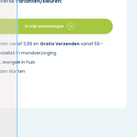
iverse varianten/kleuren:
In mijn winkelwagen
sten vanaf 3,99 en
Gratis Verzenden
vanaf 59.-
cialist
in mondverzorging
d,
morgen
in huis
den klanten