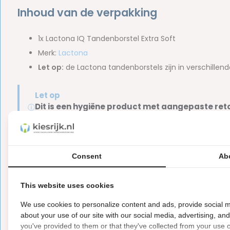
Inhoud van de verpakking
1x Lactona IQ Tandenborstel Extra Soft
Merk:
Lactona
Let op:
de Lactona tandenborstels zijn in verschillend
Let op
Dit is een hygiëne product met aangepaste r
ⓘ
Hygiëneartikelen waarvan de verzegeling na de lev
hebben ook een waardevermindering van 100%.
Consent
Ab
Reviews
This website uses cookies
We use cookies to personalize content and ads, provide social m
5
5
from
Based on 7 reviews
about your use of our site with our social media, advertising, an
you've provided to them or that they've collected from your use of