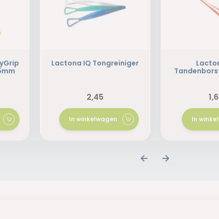
yGrip
Lactona IQ Tongreiniger
Lacto
.5mm
Tandenbors
2,45
1,
In winkelwagen
In wink