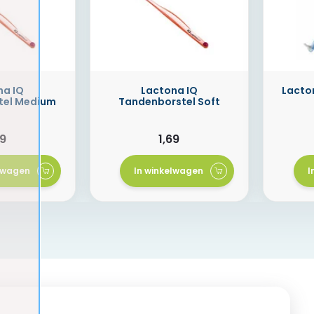
na IQ
Lactona IQ
Lacto
tel Medium
Tandenborstel Soft
69
1,69
elwagen
In winkelwagen
I