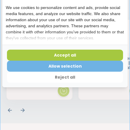
Speciaal aanbevolen voor jou
We use cookies to personalize content and ads, provide social
media features, and analyze our website traffic. We also share
information about your use of our site with our social media,
advertising, and analytics partners. These partners may
combine it with other information you've provided to them or that
they've collected from your use of their services.
Accept all
BlueM Tandpasta | Met
TePe Tandenstoke
Fluoride | 75 ml
EasyPick M/L | Blauw |
Allow selection
stuks | Voordeelverpa
Reject all
9,45
17,25