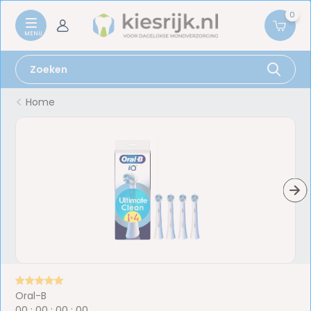
0
Home
Oral-B
0
0
:
0
0
:
0
0
:
0
0