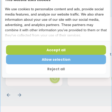
Speciaal aanbevolen voor jou
We use cookies to personalize content and ads, provide social
media features, and analyze our website traffic. We also share
information about your use of our site with our social media,
advertising, and analytics partners. These partners may
combine it with other information you've provided to them or that
they've collected from your use of their services.
Accept all
Oral B PRO Sensitive Clean
Oral B 3D White
Opzetborstels | 4 stuks
Opzetborstels - 2 S
Allow selection
16,95
9,95
Reject all