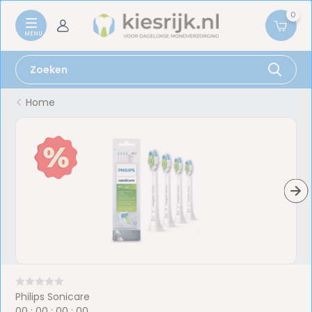
0
Home
Philips Sonicare
0
0
:
0
0
:
0
0
:
0
0