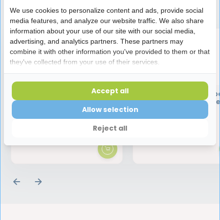
Speciaal aanbevolen voor jou
We use cookies to personalize content and ads, provide social
media features, and analyze our website traffic. We also share
information about your use of our site with our social media,
advertising, and analytics partners. These partners may
combine it with other information you've provided to them or that
they've collected from your use of their services.
Accept all
Halita Tongreiniger | 1 stuk
Vitis Whitening Tandpa
75 ml | Witte Tand
Allow selection
4,45
5,80
Reject all