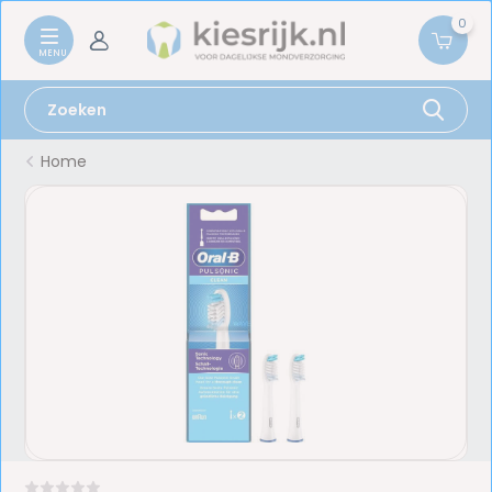
0
Home