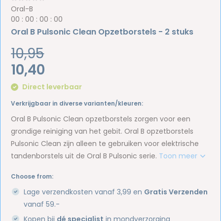
Oral-B
0
0
:
0
0
:
0
0
:
0
0
Oral B Pulsonic Clean Opzetborstels - 2 stuks
10,95
10,40
Direct leverbaar
Verkrijgbaar in diverse varianten/kleuren:
Oral B Pulsonic Clean opzetborstels zorgen voor een
grondige reiniging van het gebit. Oral B opzetborstels
Pulsonic Clean zijn alleen te gebruiken voor elektrische
tandenborstels uit de Oral B Pulsonic serie.
Toon meer
Choose from:
Lage verzendkosten vanaf 3,99 en
Gratis Verzenden
vanaf 59.-
Kopen bij
dé specialist
in mondverzorging