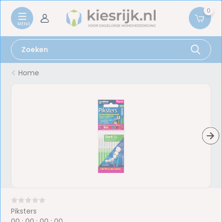
0
Home
Piksters
0
0
:
0
0
:
0
0
:
0
0