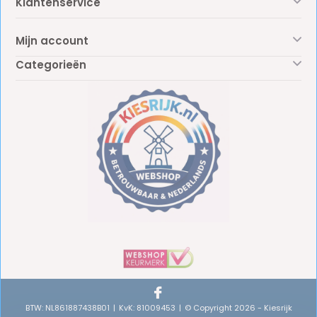
Klantenservice
Mijn account
Categorieën
BTW: NL861887438B01
KvK: 81009453
© Copyright 2026 - Kiesrijk