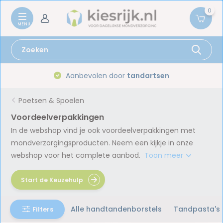
0
Gratis verzenden vanaf
59,-
Poetsen & Spoelen
Voordeelverpakkingen
In de webshop vind je ook voordeelverpakkingen met
mondverzorgingsproducten. Neem een kijkje in onze
webshop voor het complete aanbod.
Toon meer
Start de Keuzehulp
Alle handtandenborstels
Tandpasta's
Filters