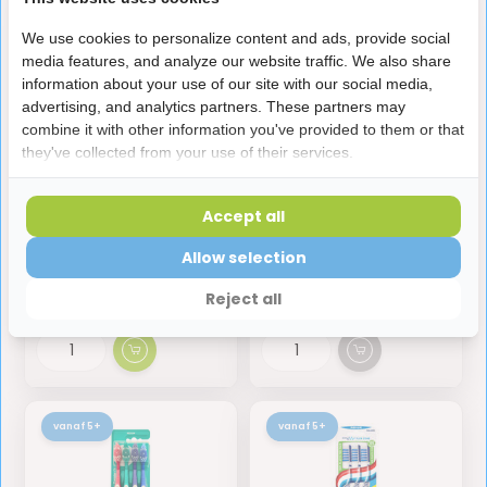
vanaf 5+
We use cookies to personalize content and ads, provide social
media features, and analyze our website traffic. We also share
information about your use of our site with our social media,
advertising, and analytics partners. These partners may
combine it with other information you've provided to them or that
they've collected from your use of their services.
Opalescence
Aquafresh
Accept all
Tandpasta Whitening
Tandenborstel | Clean
Cool Mint | 6 x 100 ml
& Flex Medium | 3 stuks
Allow selection
44,95
2,95
47,70
Reject all
Op voorraad
Niet op voorraad
vanaf 5+
vanaf 5+