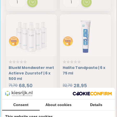
BlueM Mondwater met
Halita Tandpasta | 6 x
Actieve Zuurstof | 6 x
75 ml
500 ml
68,50
28,95
71,70
32,70
Op voorraad
Op voorraad
Consent
About cookies
Details
This website uses cookies