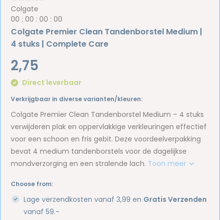
Colgate
0
0
:
0
0
:
0
0
:
0
0
Colgate Premier Clean Tandenborstel Medium |
4 stuks | Complete Care
2,75
Direct leverbaar
Verkrijgbaar in diverse varianten/kleuren:
Colgate Premier Clean Tandenborstel Medium – 4 stuks
verwijderen plak en oppervlakkige verkleuringen effectief
voor een schoon en fris gebit. Deze voordeelverpakking
bevat 4 medium tandenborstels voor de dagelijkse
mondverzorging en een stralende lach.
Toon meer
Choose from:
Lage verzendkosten vanaf 3,99 en
Gratis Verzenden
vanaf 59.-