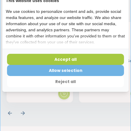
This website uses cookies
Speciaal aanbevolen voor jou
We use cookies to personalize content and ads, provide social
media features, and analyze our website traffic. We also share
information about your use of our site with our social media,
advertising, and analytics partners. These partners may
combine it with other information you've provided to them or that
they've collected from your use of their services.
Accept all
Lactona M30 Junior
Curaprox CS 1560 S
Tandenborstel
Tandenborstel
Allow selection
1,65
4,95
Reject all