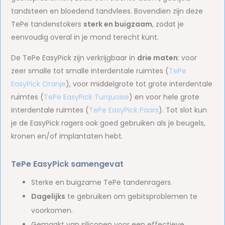
tandsteen en bloedend tandvlees. Bovendien zijn deze
TePe tandenstokers
sterk en buigzaam
, zodat je
eenvoudig overal in je mond terecht kunt.
De TePe EasyPick zijn verkrijgbaar in
drie maten
: voor
zeer smalle tot smalle interdentale ruimtes (
TePe
EasyPick Oranje
), voor middelgrote tot grote interdentale
ruimtes (
TePe EasyPick Turquoise
) en voor hele grote
interdentale ruimtes (
TePe EasyPick Paars
). Tot slot kun
je de EasyPick ragers ook goed gebruiken als je beugels,
kronen en/of implantaten hebt.
TePe EasyPick samengevat
Sterke en buigzame TePe tandenragers.
Dagelijks
te gebruiken om gebitsproblemen te
voorkomen.
Gemaakt van siliconen voor een effectieve