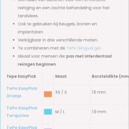
reiniging en een zachte behandeling voor het
tandvlees.
Ook te gebruiken bij beugels, kronen en
implantaten.
Verkrijgbaar in drie verschillende maten.
Te combineren met de
TePe Gingival gel
.
Ideaal voor mensen die
pas met interdentaal
reinigen beginnen
.
Tepe EasyPick
Maat
Borsteldikte
(mm
TePe EasyPick
XS / S
1.5 mm
bbb
Oranje
TePe EasyPick
bbb
M / L
1.9 mm
Turquoise
TePe EasyPick