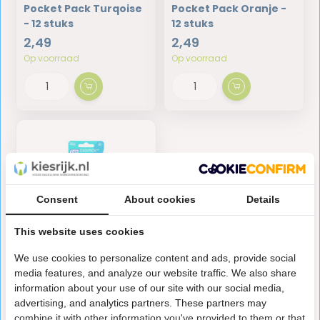
Pocket Pack Turqoise
Pocket Pack Oranje -
- 12 stuks
12 stuks
2,49
2,49
Op voorraad
Op voorraad
Consent
About cookies
Details
This website uses cookies
We use cookies to personalize content and ads, provide social
TePe EasyPick M/L -
media features, and analyze our website traffic. We also share
Turquoise - 60 Stuks
information about your use of our site with our social media,
5,95
advertising, and analytics partners. These partners may
Op voorraad
combine it with other information you've provided to them or that