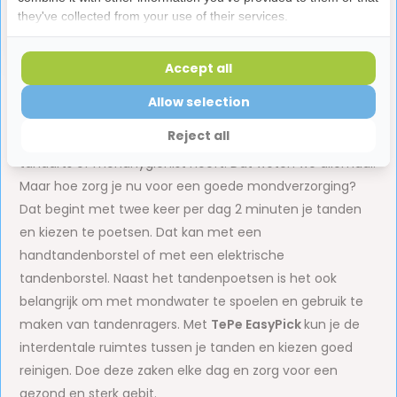
they've collected from your use of their services.
Accept all
Allow selection
Hoe beter je je gebit verzorgt, hoe minder vaak je
Reject all
gebitsproblemen ervaart én hoe minder vaak je naar de
tandarts of mondhygiënist hoeft. Dat weten we allemaal.
Maar hoe zorg je nu voor een goede mondverzorging?
Dat begint met twee keer per dag 2 minuten je tanden
en kiezen te poetsen. Dat kan met een
handtandenborstel of met een elektrische
tandenborstel. Naast het tandenpoetsen is het ook
belangrijk om met mondwater te spoelen en gebruik te
maken van tandenragers. Met
TePe EasyPick
kun je de
interdentale ruimtes tussen je tanden en kiezen goed
reinigen. Doe deze zaken elke dag en zorg voor een
gezond en sterk gebit.