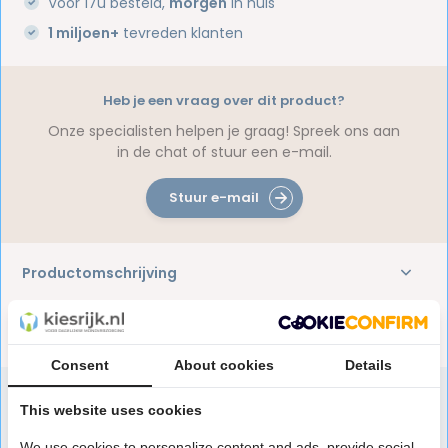
Voor 17u besteld,
morgen
in huis
1 miljoen+
tevreden klanten
Heb je een vraag over dit product?
Onze specialisten helpen je graag! Spreek ons aan
in de chat of stuur een e-mail.
Stuur e-mail
Productomschrijving
Reviews
Consent
About cookies
Details
This website uses cookies
Speciaal aanbevolen voor jou
We use cookies to personalize content and ads, provide social