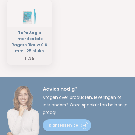
TePe Angle
Interdentale
Ragers Blauw 0,6
mm | 25 stuks
11,95
Advies nodig?
Vragen over producten, leveringen of
iets anders? Onze specialisten helpen je
graag!
Klantenservice