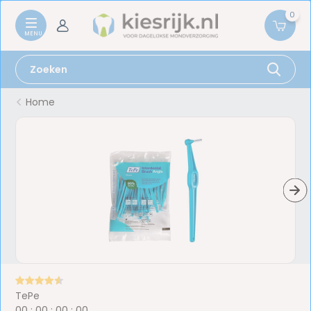
0
Home
TePe
0
0
:
0
0
:
0
0
:
0
0