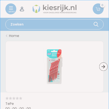
0
Home
TePe
0
0
:
0
0
:
0
0
:
0
0