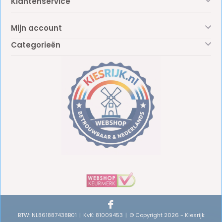
Klantenservice
Mijn account
Categorieën
BTW: NL861887438B01
KvK: 81009453
© Copyright 2026 - Kiesrijk