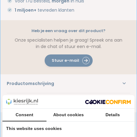
Voor 17u besteld,
morgen
in huis
1 miljoen+
tevreden klanten
Heb je een vraag over dit product?
Onze specialisten helpen je graag! Spreek ons aan
in de chat of stuur een e-mail.
Stuur e-mail
Productomschrijving
Reviews
Consent
About cookies
Details
This website uses cookies
Speciaal aanbevolen voor jou