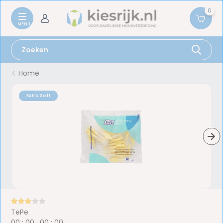
0
Home
Extra Soft
TePe
0
0
:
0
0
:
0
0
:
0
0