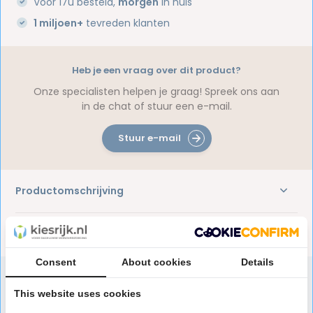
Voor 17u besteld,
morgen
in huis
1 miljoen+
tevreden klanten
Heb je een vraag over dit product?
Onze specialisten helpen je graag! Spreek ons aan
in de chat of stuur een e-mail.
Stuur e-mail
Productomschrijving
Reviews
Consent
About cookies
Details
This website uses cookies
Speciaal aanbevolen voor jou