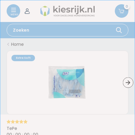
0
Home
Extra Soft
TePe
0
0
:
0
0
:
0
0
:
0
0