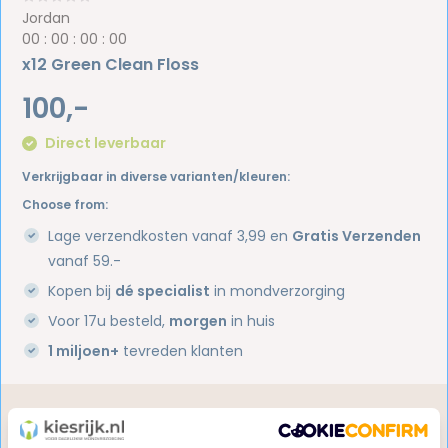
Jordan
0
0
:
0
0
:
0
0
:
0
0
x12 Green Clean Floss
100,-
Direct leverbaar
Verkrijgbaar in diverse varianten/kleuren:
Choose from:
Lage verzendkosten vanaf 3,99 en
Gratis Verzenden
vanaf 59.-
Kopen bij
dé specialist
in mondverzorging
Voor 17u besteld,
morgen
in huis
1 miljoen+
tevreden klanten
Heb je een vraag over dit product?