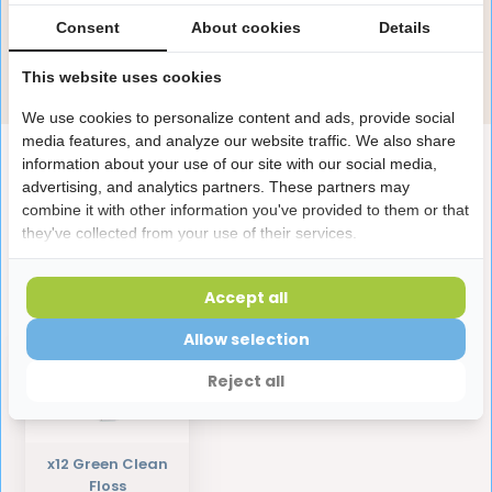
Onze specialisten helpen je graag! Spreek ons aan
in de chat of stuur een e-mail.
Consent
About cookies
Details
Stuur e-mail
This website uses cookies
We use cookies to personalize content and ads, provide social
media features, and analyze our website traffic. We also share
Productomschrijving
information about your use of our site with our social media,
advertising, and analytics partners. These partners may
combine it with other information you've provided to them or that
Reviews
they've collected from your use of their services.
Accept all
Laatst bekeken producten
Allow selection
Reject all
x12 Green Clean
Floss