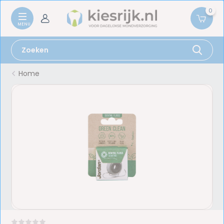
0
Home