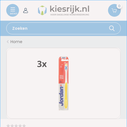
0
Home