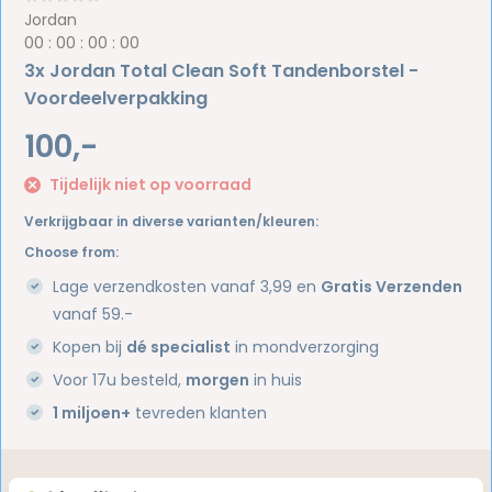
Jordan
0
0
:
0
0
:
0
0
:
0
0
3x Jordan Total Clean Soft Tandenborstel -
Voordeelverpakking
100,-
Tijdelijk niet op voorraad
Verkrijgbaar in diverse varianten/kleuren:
Choose from:
Lage verzendkosten vanaf 3,99 en
Gratis Verzenden
vanaf 59.-
Kopen bij
dé specialist
in mondverzorging
Voor 17u besteld,
morgen
in huis
1 miljoen+
tevreden klanten
Heb je een vraag over dit product?