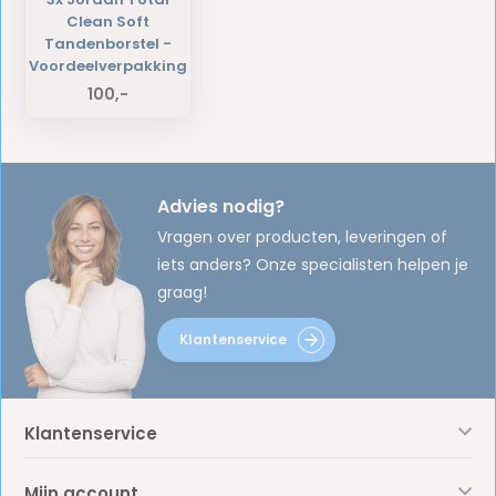
Clean Soft
Tandenborstel -
Voordeelverpakking
100,-
Advies nodig?
Vragen over producten, leveringen of
iets anders? Onze specialisten helpen je
graag!
Klantenservice
Klantenservice
Mijn account