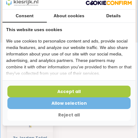
Onze specialisten helpen je graag! Spreek ons aan
in de chat of stuur een e-mail.
Consent
About cookies
Details
Stuur e-mail
This website uses cookies
We use cookies to personalize content and ads, provide social
media features, and analyze our website traffic. We also share
Productomschrijving
information about your use of our site with our social media,
advertising, and analytics partners. These partners may
combine it with other information you've provided to them or that
Reviews
they've collected from your use of their services.
Accept all
Laatst bekeken producten
Allow selection
Reject all
3x Jordan Total