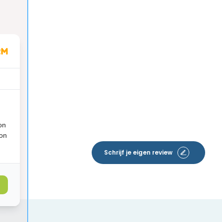
on
ion
Schrijf je eigen review