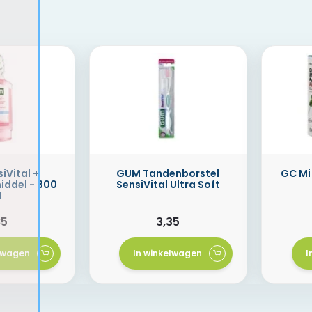
iVital +
GUM Tandenborstel
GC Mi 
ddel - 300
SensiVital Ultra Soft
l
85
3,35
elwagen
In winkelwagen
I