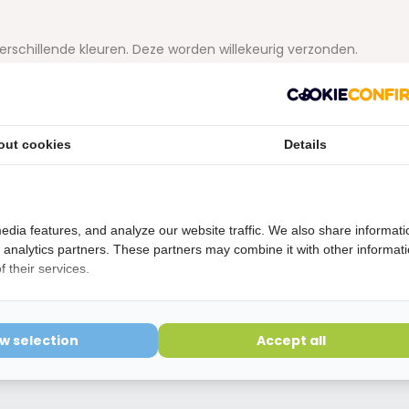
verschillende kleuren. Deze worden willekeurig verzonden.
etourvoorwaarden
ering is verbroken kunnen niet geretourneerd worden en
out cookies
Details
edia features, and analyze our website traffic. We also share informati
d analytics partners. These partners may combine it with other informat
 their services.
ow selection
Accept all