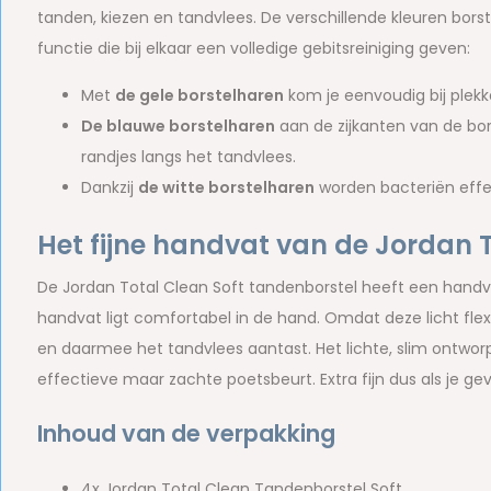
tanden, kiezen en tandvlees. De verschillende kleuren bors
functie die bij elkaar een volledige gebitsreiniging geven:
Met
de gele borstelharen
kom je eenvoudig bij plekken
De blauwe borstelharen
aan de zijkanten van de bor
randjes langs het tandvlees.
Dankzij
de witte borstelharen
worden bacteriën effec
Het fijne handvat van de Jordan 
De Jordan Total Clean Soft tandenborstel heeft een handva
handvat ligt comfortabel in de hand. Omdat deze licht fle
en daarmee het tandvlees aantast. Het lichte, slim ontwo
effectieve maar zachte poetsbeurt. Extra fijn dus als je g
Inhoud van de verpakking
4x Jordan Total Clean Tandenborstel Soft