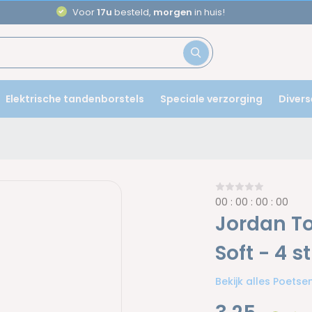
Aanbevolen door
tandartsen
Elektrische tandenborstels
Speciale verzorging
Divers
0
0
:
0
0
:
0
0
:
0
0
Jordan To
Soft - 4 s
Bekijk alles Poets