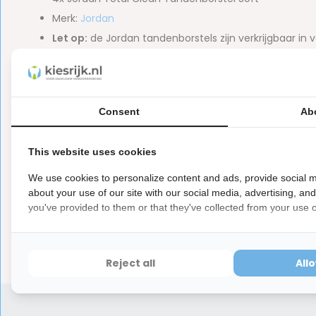
Merk:
Jordan
Let op:
de Jordan tandenborstels zijn verkrijgbaar in 
Let op
Dit is een hygiëne product met aangepaste r
ⓘ
Hygiëneartikelen waarvan de verzegeling na de lev
Consent
Ab
hebben ook een waardevermindering van 100%.
This website uses cookies
We use cookies to personalize content and ads, provide social m
about your use of our site with our social media, advertising, an
Reviews
you've provided to them or that they've collected from your use of
0
5
from
Based on 0 reviews
Er zijn nog geen reviews geschreven over dit product..
Reject all
All