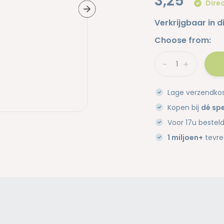
3,25
Direc
Verkrijgbaar in d
Choose from:
-
+
Lage verzendko
Kopen bij
dé spe
Voor 17u bestel
1 miljoen+
tevre