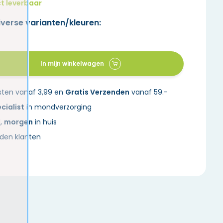
t leverbaar
iverse varianten/kleuren:
In mijn winkelwagen
sten vanaf 3,99 en
Gratis Verzenden
vanaf 59.-
cialist
in mondverzorging
d,
morgen
in huis
den klanten