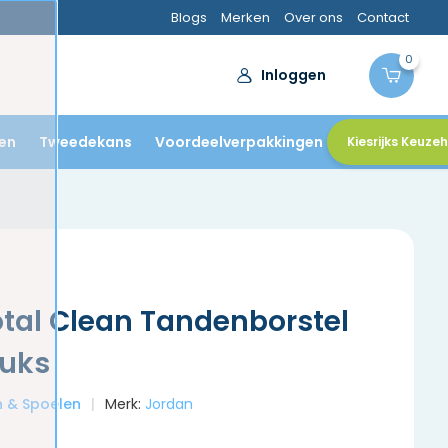
Blogs
Merken
Over ons
Contact
0
Inloggen
en
Tweedekans
Voordeelverpakkingen
Kiesrijks Keuze
tal Clean Tandenborstel
tuks
en & Spoelen
Merk:
Jordan