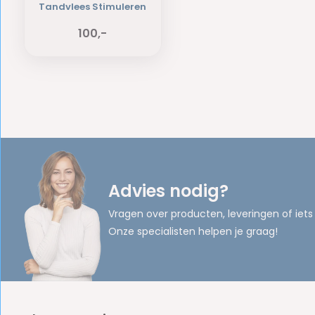
Tandvlees Stimuleren
100,-
Advies nodig?
Vragen over producten, leveringen of iets
Onze specialisten helpen je graag!