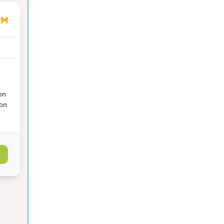
on
ion