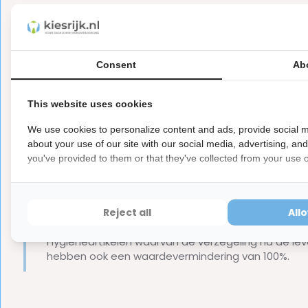
Jordan Clean Between Sticks voor grotere interdentale ruimt
Aarzel dan niet om contact op te nemen met de medewerker
Consent
Ab
Inhoud van verpakking:
This website uses cookies
We use cookies to personalize content and ads, provide social m
40x Jordan Clean Between Sticks - Large
about your use of our site with our social media, advertising, an
Merk:
Jordan
you've provided to them or that they've collected from your use of
Ook verkrijgbaar in maat
Regular
Let op
Reject all
All
Dit is een hygiëne product met aangepaste r
ⓘ
Hygiëneartikelen waarvan de verzegeling na de lev
hebben ook een waardevermindering van 100%.