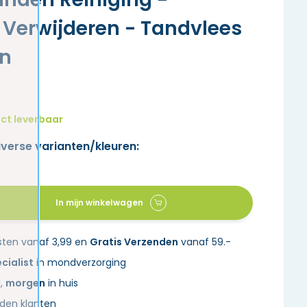
Verwijderen - Tandvlees
en
ct leverbaar
iverse varianten/kleuren:
In mijn winkelwagen
sten vanaf 3,99 en
Gratis Verzenden
vanaf 59.-
cialist
in mondverzorging
d,
morgen
in huis
den klanten