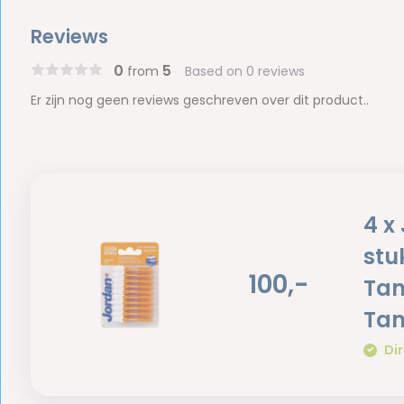
Reviews
0
5
from
Based on 0 reviews
Er zijn nog geen reviews geschreven over dit product..
4 x
stu
100,-
Tan
Tan
Dir