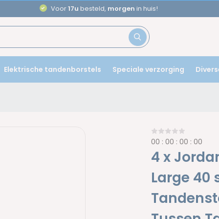
Voor
17u
besteld,
morgen
in huis!
Elektrische tandenborstels
Speciale verzorging
Divers
0
0
:
0
0
:
0
0
:
0
0
4 x Jorda
Large 40 
Tandensto
Tussen Ta