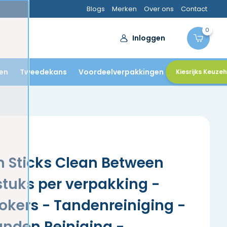
Blogs
Merken
Over ons
Contact
0
Inloggen
en
Tweedekans
Voordeelverpakkingen
Kiesrijks Keuze
n Sticks Clean Between
stuks per verpakking -
kers - Tandenreiniging -
nden Reiniging -