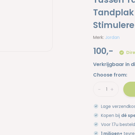
Tandplak 
Stimuler
Merk:
Jordan
100,-
Dire
Verkrijgbaar in d
Choose from:
-
+
Lage verzendko
Kopen bij
dé spe
Voor 17u bestel
1 miljoen+
tevre