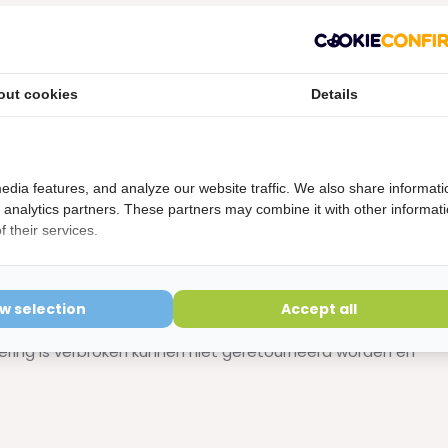
es is ook verkrijbaar voor wat kleinere ruimtes. Advies nodig?
s van Kiesrijk, specialisten in mondverzorging.
out cookies
Details
edia features, and analyze our website traffic. We also share informati
d analytics partners. These partners may combine it with other informat
 their services.
ow selection
Accept all
etourvoorwaarden
ering is verbroken kunnen niet geretourneerd worden en