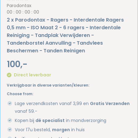
Parodontax
0
0
:
0
0
:
0
0
:
0
0
2 x Parodontax - Ragers - Interdentale Ragers
0,5 mm - ISO Maat 2 - 6 ragers - Interdentale
Reiniging - Tandplak Verwijderen -
Tandenborstel Aanvulling - Tandvlees
Beschermen - Tanden Reinigen
100,-
Direct leverbaar
Verkrijgbaar in diverse varianten/kleuren:
Choose from:
Lage verzendkosten vanaf 3,99 en
Gratis Verzenden
vanaf 59.-
Kopen bij
dé specialist
in mondverzorging
Voor 17u besteld,
morgen
in huis