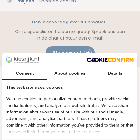
1 miljoen+
tevreden klanten
Heb je een vraag over dit product?
Onze specialisten helpen je graag! Spreek ons aan
in de chat of stuur een e-mail.
Stuur e-mail
Consent
About cookies
Details
Productomschrijving
This website uses cookies
Reviews
We use cookies to personalize content and ads, provide social
media features, and analyze our website traffic. We also share
information about your use of our site with our social media,
Laatst bekeken producten
advertising, and analytics partners. These partners may
combine it with other information you've provided to them or that
they've collected from your use of their services.