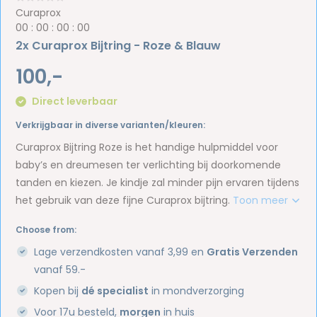
Curaprox
0
0
:
0
0
:
0
0
:
0
0
2x Curaprox Bijtring - Roze & Blauw
100,-
Direct leverbaar
Verkrijgbaar in diverse varianten/kleuren:
Curaprox Bijtring Roze is het handige hulpmiddel voor
baby’s en dreumesen ter verlichting bij doorkomende
tanden en kiezen. Je kindje zal minder pijn ervaren tijdens
het gebruik van deze fijne Curaprox bijtring.
Toon meer
Choose from:
Lage verzendkosten vanaf 3,99 en
Gratis Verzenden
vanaf 59.-
Kopen bij
dé specialist
in mondverzorging
Voor 17u besteld,
morgen
in huis