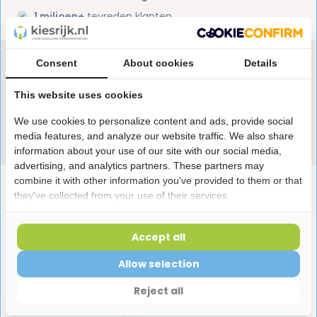
1 miljoen+
tevreden klanten
Heb je een vraag over dit product?
Consent
About cookies
Details
Onze specialisten helpen je graag! Spreek ons aan
This website uses cookies
in de chat of stuur een e-mail.
We use cookies to personalize content and ads, provide social
Stuur e-mail
media features, and analyze our website traffic. We also share
information about your use of our site with our social media,
advertising, and analytics partners. These partners may
combine it with other information you've provided to them or that
Productomschrijving
they've collected from your use of their services.
Reviews
Accept all
Allow selection
Laatst bekeken producten
Reject all