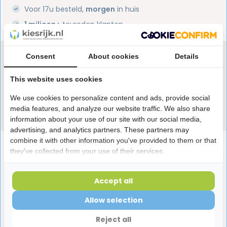
Voor 17u besteld,
morgen
in huis
1 miljoen+
tevreden klanten
Consent
About cookies
Details
Heb je een vraag over dit product?
Onze specialisten helpen je graag! Spreek ons aan
This website uses cookies
in de chat of stuur een e-mail.
We use cookies to personalize content and ads, provide social
Stuur e-mail
media features, and analyze our website traffic. We also share
information about your use of our site with our social media,
advertising, and analytics partners. These partners may
combine it with other information you've provided to them or that
Productomschrijving
they've collected from your use of their services.
Reviews
Accept all
Allow selection
Laatst bekeken producten
Reject all