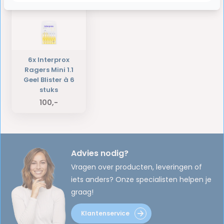
6x Interprox
Ragers Mini 1.1
Geel Blister à 6
stuks
100,-
Advies nodig?
Vragen over producten, leveringen of
iets anders? Onze specialisten helpen je
graag!
Klantenservice