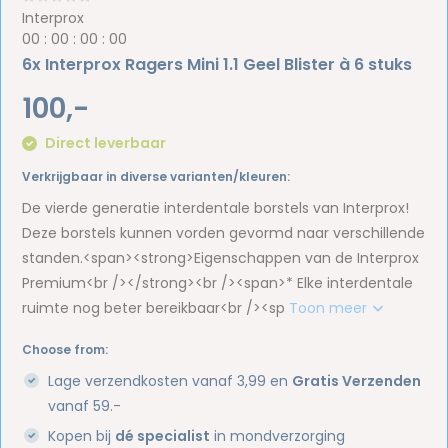
Interprox
0
0
:
0
0
:
0
0
:
0
0
6x Interprox Ragers Mini 1.1 Geel Blister à 6 stuks
100,-
Direct leverbaar
Verkrijgbaar in diverse varianten/kleuren:
De vierde generatie interdentale borstels van Interprox!
Deze borstels kunnen vorden gevormd naar verschillende
standen.<span><strong>Eigenschappen van de Interprox
Premium<br /></strong><br /><span>* Elke interdentale
ruimte nog beter bereikbaar<br /><sp
Toon meer
Choose from:
Lage verzendkosten vanaf 3,99 en
Gratis Verzenden
vanaf 59.-
Kopen bij
dé specialist
in mondverzorging