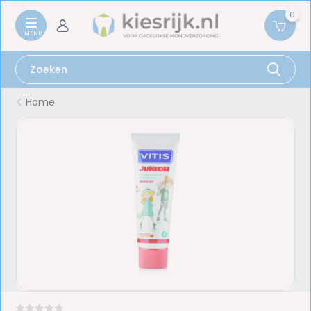
0
Home