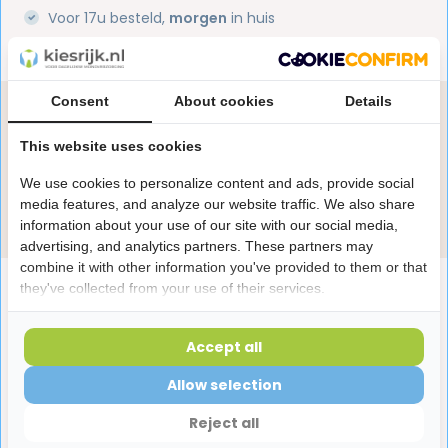
Voor 17u besteld,
morgen
in huis
1 miljoen+
tevreden klanten
Consent
About cookies
Details
Heb je een vraag over dit product?
Onze specialisten helpen je graag! Spreek ons aan
This website uses cookies
in de chat of stuur een e-mail.
We use cookies to personalize content and ads, provide social
media features, and analyze our website traffic. We also share
Stuur e-mail
information about your use of our site with our social media,
advertising, and analytics partners. These partners may
combine it with other information you've provided to them or that
Productomschrijving
they've collected from your use of their services.
Accept all
Reviews
Allow selection
Laatst bekeken producten
Reject all