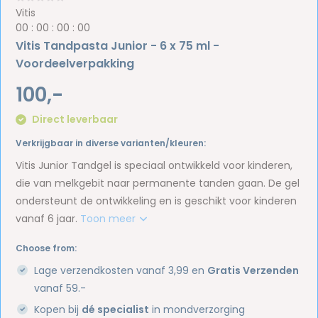
Vitis
0
0
:
0
0
:
0
0
:
0
0
Vitis Tandpasta Junior - 6 x 75 ml -
Voordeelverpakking
100,-
Direct leverbaar
Verkrijgbaar in diverse varianten/kleuren:
Vitis Junior Tandgel is speciaal ontwikkeld voor kinderen,
die van melkgebit naar permanente tanden gaan. De gel
ondersteunt de ontwikkeling en is geschikt voor kinderen
vanaf 6 jaar.
Toon meer
Choose from:
Lage verzendkosten vanaf 3,99 en
Gratis Verzenden
vanaf 59.-
Kopen bij
dé specialist
in mondverzorging