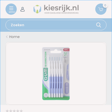
0
Home