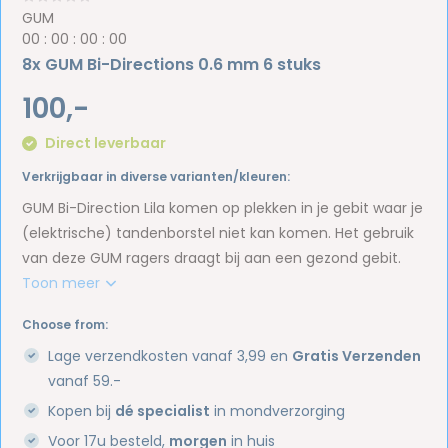
GUM
0
0
:
0
0
:
0
0
:
0
0
8x GUM Bi-Directions 0.6 mm 6 stuks
100,-
Direct leverbaar
Verkrijgbaar in diverse varianten/kleuren:
GUM Bi-Direction Lila komen op plekken in je gebit waar je
(elektrische) tandenborstel niet kan komen. Het gebruik
van deze GUM ragers draagt bij aan een gezond gebit.
Toon meer
Choose from:
Lage verzendkosten vanaf 3,99 en
Gratis Verzenden
vanaf 59.-
Kopen bij
dé specialist
in mondverzorging
Voor 17u besteld,
morgen
in huis