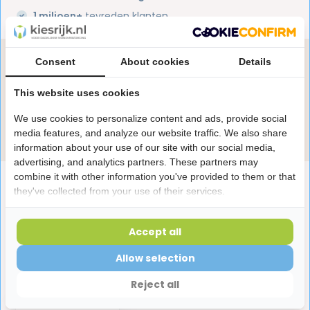
1 miljoen+
tevreden klanten
Heb je een vraag over dit product?
Consent
About cookies
Details
Onze specialisten helpen je graag! Spreek ons aan
This website uses cookies
in de chat of stuur een e-mail.
We use cookies to personalize content and ads, provide social
Stuur e-mail
media features, and analyze our website traffic. We also share
information about your use of our site with our social media,
advertising, and analytics partners. These partners may
combine it with other information you've provided to them or that
Productomschrijving
they've collected from your use of their services.
Reviews
Accept all
Allow selection
Laatst bekeken producten
Reject all