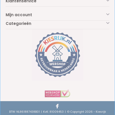
Klantenservice
Mijn account
Categorieën
BTW: NL861887438B01
KvK: 81009453
© Copyright 2026 - Kiesrijk