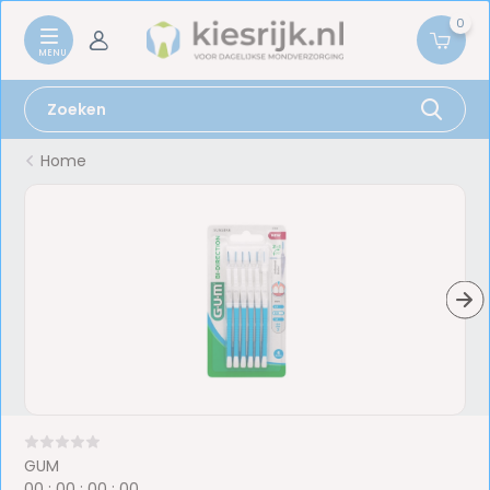
0
Home
GUM
0
0
:
0
0
:
0
0
:
0
0