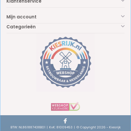
Klantenservice
Mijn account
Categorieën
BTW: NL861887438B01
KvK: 81009453
© Copyright 2026 - Kiesrijk