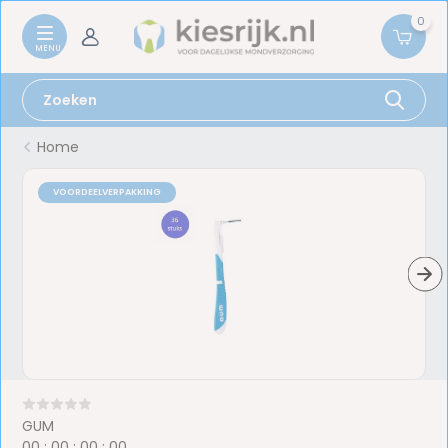
0
Home
VOORDEELVERPAKKING
GUM
0
0
:
0
0
:
0
0
:
0
0