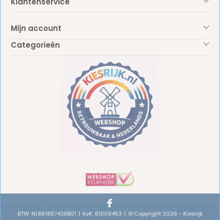
Klantenservice
Mijn account
Categorieën
BTW: NL861887438B01
KvK: 81009453
© Copyright 2026 - Kiesrijk