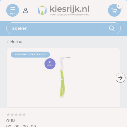
0
Home
VOORDEELVERPAKKING
GUM
0
0
:
0
0
:
0
0
:
0
0