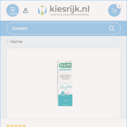
0
Home