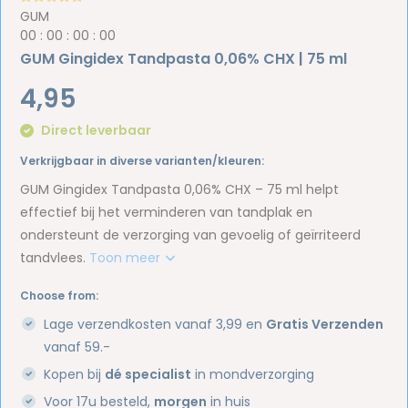
GUM
0
0
:
0
0
:
0
0
:
0
0
GUM Gingidex Tandpasta 0,06% CHX | 75 ml
4,95
Direct leverbaar
Verkrijgbaar in diverse varianten/kleuren:
GUM Gingidex Tandpasta 0,06% CHX – 75 ml helpt
effectief bij het verminderen van tandplak en
ondersteunt de verzorging van gevoelig of geïrriteerd
tandvlees.
Toon meer
Choose from:
Lage verzendkosten vanaf 3,99 en
Gratis Verzenden
vanaf 59.-
Kopen bij
dé specialist
in mondverzorging
Voor 17u besteld,
morgen
in huis