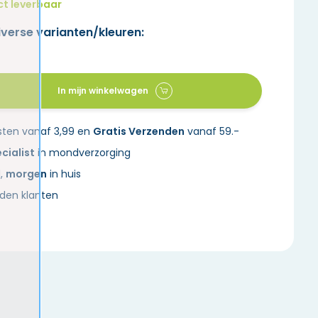
ct leverbaar
iverse varianten/kleuren:
In mijn winkelwagen
sten vanaf 3,99 en
Gratis Verzenden
vanaf 59.-
cialist
in mondverzorging
d,
morgen
in huis
den klanten