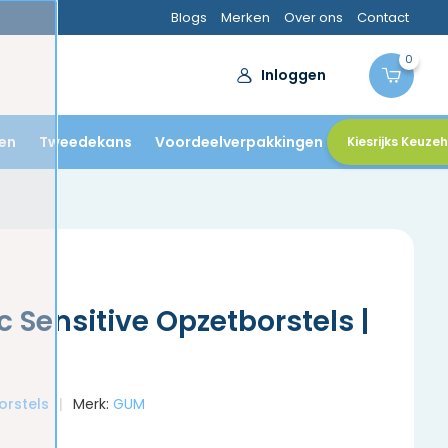
Blogs
Merken
Over ons
Contact
0
Inloggen
en
Tweedekans
Voordeelverpakkingen
Kiesrijks Keuze
 Sensitive Opzetborstels |
orstels
Merk:
GUM