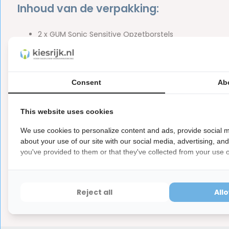
Inhoud van de verpakking:
2 x GUM Sonic Sensitive Opzetborstels
Merk:
GUM
Let op
Consent
Ab
Dit is een hygiëne product met aangepaste r
ⓘ
Hygiëneartikelen waarvan de verzegeling na de lev
hebben ook een waardevermindering van 100%.
This website uses cookies
We use cookies to personalize content and ads, provide social m
about your use of our site with our social media, advertising, an
you've provided to them or that they've collected from your use of
Reviews
0
5
from
Based on 0 reviews
Reject all
All
Er zijn nog geen reviews geschreven over dit product..