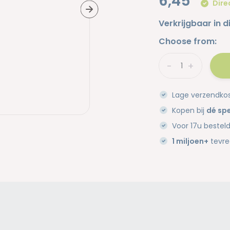
6,45
Dire
Verkrijgbaar in d
Choose from:
-
+
Lage verzendko
Kopen bij
dé spe
Voor 17u bestel
1 miljoen+
tevre