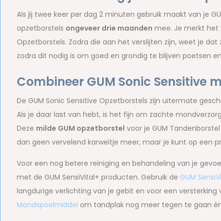
Als jij twee keer per dag 2 minuten gebruik maakt van je 
opzetborstels
ongeveer drie maanden
mee. Je merkt het v
Opzetborstels. Zodra die aan het verslijten zijn, weet je d
zodra dit nodig is om goed en grondig te blijven poetsen 
Combineer GUM Sonic Sensitive m
De GUM Sonic Sensitive Opzetborstels zijn uitermate gesc
Als je daar last van hebt, is het fijn om zachte mondverz
Deze
milde GUM opzetborstel
voor je GUM Tandenborstel o
dan geen vervelend karweitje meer, maar je kunt op een p
Voor een nog betere reiniging en behandeling van je gevo
met de GUM SensiVital+ producten. Gebruik de
GUM SensiV
langdurige verlichting van je gebit en voor een versterkin
Mondspoelmiddel
om tandplak nog meer tegen te gaan én