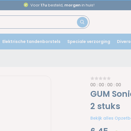
Aanbevolen door
tandartsen
Elektrische tandenborstels
Speciale verzorging
Divers
0
0
:
0
0
:
0
0
:
0
0
GUM Sonic
2 stuks
Bekijk alles Opzetb