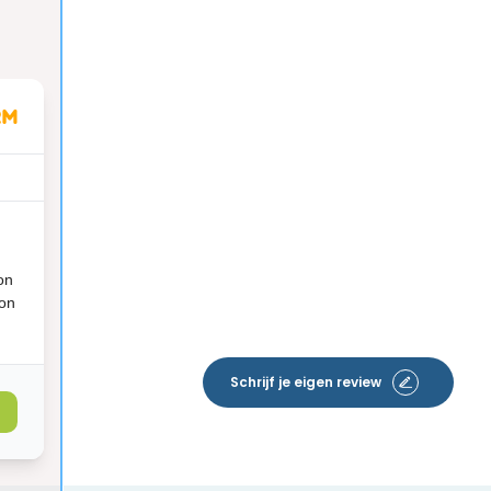
on
ion
Schrijf je eigen review