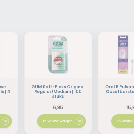
ive
GUM Soft-Picks Original
Oral B Pulson
s | 4
Regular/Medium | 100
Opzetborstel
stuks
6,85
15,
In winkelwagen
In wink