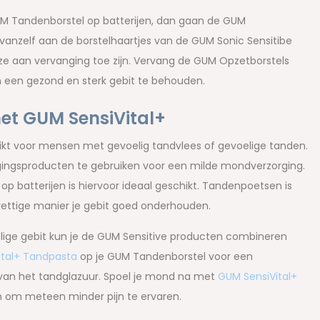
GUM Tandenborstel op batterijen, dan gaan de GUM
anzelf aan de borstelhaartjes van de GUM Sonic Sensitibe
at ze aan vervanging toe zijn. Vervang de GUM Opzetborstels
en een gezond en sterk gebit te behouden.
et GUM SensiVital+
hikt voor mensen met gevoelig tandvlees of gevoelige tanden.
orgingsproducten te gebruiken voor een milde mondverzorging.
p batterijen is hiervoor ideaal geschikt. Tandenpoetsen is
rettige manier je gebit goed onderhouden.
elige gebit kun je de GUM Sensitive producten combineren
ital+ Tandpasta
op je GUM Tandenborstel voor een
g van het tandglazuur. Spoel je mond na met
GUM SensiVital+
 om meteen minder pijn te ervaren.