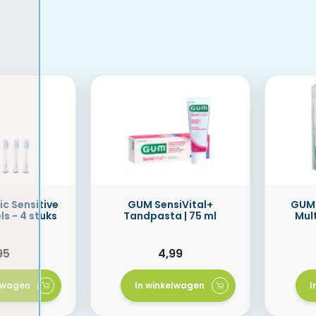
ic Sensitive
GUM SensiVital+
GUM 
s - 4 stuks
Tandpasta | 75 ml
Mult
95
4,99
elwagen
In winkelwagen
I