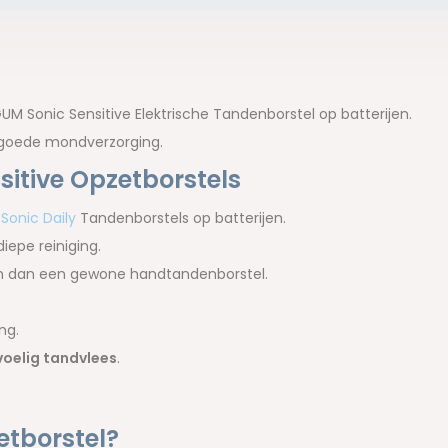
GUM Sonic Sensitive Elektrische Tandenborstel op batterijen.
 goede mondverzorging.
itive Opzetborstels
Sonic Daily
Tandenborstels op batterijen.
iepe reiniging.
ten dan een gewone handtandenborstel.
ng.
voelig tandvlees
.
tborstel?