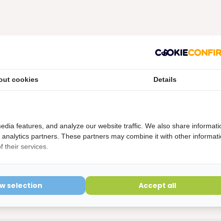
out cookies
Details
etourvoorwaarden
ering is verbroken kunnen niet geretourneerd worden en
edia features, and analyze our website traffic. We also share informati
d analytics partners. These partners may combine it with other informat
 their services.
ow selection
Accept all