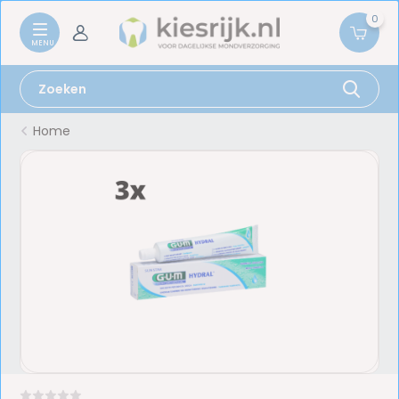
0
Home