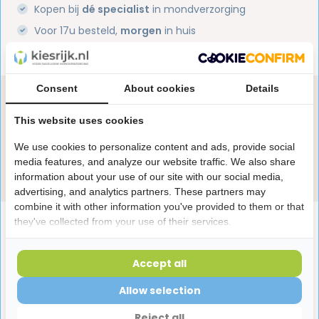
Kopen bij
dé specialist
in mondverzorging
Voor 17u besteld,
morgen
in huis
1 miljoen+
tevreden klanten
Consent
About cookies
Details
Heb je een vraag over dit product?
Onze specialisten helpen je graag! Spreek ons aan
This website uses cookies
in de chat of stuur een e-mail.
We use cookies to personalize content and ads, provide social
media features, and analyze our website traffic. We also share
Stuur e-mail
information about your use of our site with our social media,
advertising, and analytics partners. These partners may
combine it with other information you've provided to them or that
Productomschrijving
they've collected from your use of their services.
Accept all
Reviews
Allow selection
Reject all