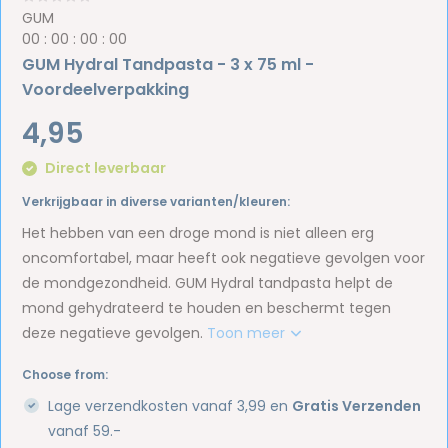
GUM
0
0
:
0
0
:
0
0
:
0
0
GUM Hydral Tandpasta - 3 x 75 ml -
Voordeelverpakking
4,95
Direct leverbaar
Verkrijgbaar in diverse varianten/kleuren:
Het hebben van een droge mond is niet alleen erg
oncomfortabel, maar heeft ook negatieve gevolgen voor
de mondgezondheid. GUM Hydral tandpasta helpt de
mond gehydrateerd te houden en beschermt tegen
deze negatieve gevolgen.
Toon meer
Choose from:
Lage verzendkosten vanaf 3,99 en
Gratis Verzenden
vanaf 59.-