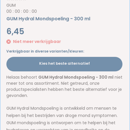
GUM
0
0
:
0
0
:
0
0
:
0
0
GUM Hydral Mondspoeling - 300 ml
6,45
Niet meer verkrijgbaar
Verkrijgbaar in diverse varianten/kleuren:
Kies het beste alternatief
Helaas behoort
GUM Hydral Mondspoeling - 300 ml
niet
meer tot ons assortiment. Niet getreurd, onze
productspecialisten hebben het beste alternatief voor je
gevonden.
GUM Hydral Mondspoeling is ontwikkeld om mensen te
helpen bij het bestrijden van droge mond symptomen.
GUM mondspoeling is ontworpen om te helpen bij het
hydrateren en verzachten van je mondholte en de