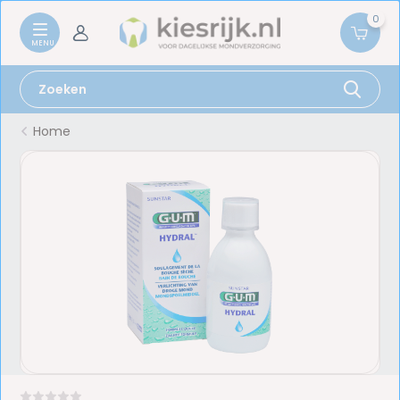
0
Home