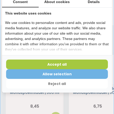
Productomschrijving
Consent
About cookies
Details
This website uses cookies
Reviews
We use cookies to personalize content and ads, provide social
media features, and analyze our website traffic. We also share
information about your use of our site with our social media,
advertising, and analytics partners. These partners may
Speciaal aanbevolen voor jou
combine it with other information you've provided to them or that
they've collected from your use of their services.
Accept all
Allow selection
Reject all
Dentaid Xeros
Vitis Gezond Tandvl
Mondspoelmiddel | 500 ml
Mondspoelmiddel | 5
8,45
6,75