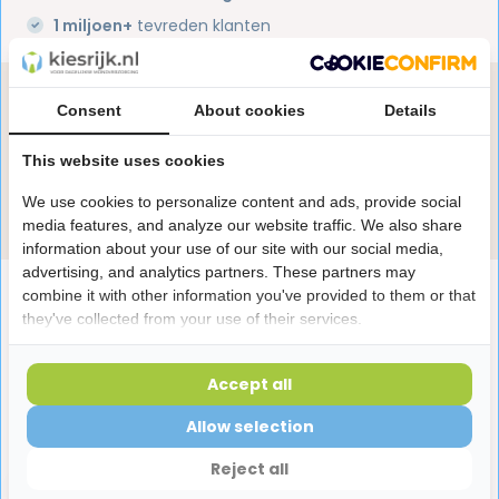
1 miljoen+
tevreden klanten
Heb je een vraag over dit product?
Consent
About cookies
Details
Onze specialisten helpen je graag! Spreek ons aan
in de chat of stuur een e-mail.
This website uses cookies
We use cookies to personalize content and ads, provide social
Stuur e-mail
media features, and analyze our website traffic. We also share
information about your use of our site with our social media,
advertising, and analytics partners. These partners may
Productomschrijving
combine it with other information you've provided to them or that
they've collected from your use of their services.
Reviews
Accept all
Allow selection
Laatst bekeken producten
Reject all