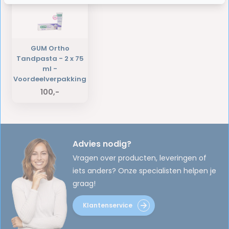
GUM Ortho
Tandpasta - 2 x 75
ml -
Voordeelverpakking
100,-
Advies nodig?
Vragen over producten, leveringen of
iets anders? Onze specialisten helpen je
graag!
Klantenservice