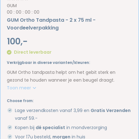
GUM
0
0
:
0
0
:
0
0
:
0
0
GUM Ortho Tandpasta - 2 x 75 ml -
Voordeelverpakking
100,-
Direct leverbaar
Verkrijgbaar in diverse varianten/kleuren:
GUM Ortho tandpasta helpt om het gebit sterk en
gezond te houden wanneer je een beugel draagt.
Toon meer
Choose from:
Lage verzendkosten vanaf 3,99 en
Gratis Verzenden
vanaf 59.-
Kopen bij
dé specialist
in mondverzorging
Voor 17u besteld,
morgen
in huis